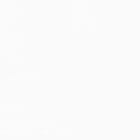
Partite
Squadre
UEFA.tv
Notizie
Sorteggi
Storia
Giochi
Dettagli
Stat.
Store (club)
VISITA
ANCHE
UEFA.com
Fondazione
UEFA
CAMBIA LINGUA
Italiano
English
Français
Deutsch
Русский
Español
Italiano
Português
العربية
SEGUICI SU
Scarica l'app ufficiale