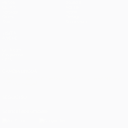
Partite
Squadre
UEFA.tv
Notizie
Sorteggi
Storia
Giochi
Dettagli
Stat.
Store (club)
VISITA
ANCHE
UEFA.com
Fondazione
UEFA
CAMBIA LINGUA
Italiano
English
Français
Deutsch
Русский
Español
Italiano
Português
العربية
SEGUICI SU
Scarica l'app ufficiale