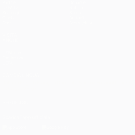
Partite
Squadre
UEFA.tv
Notizie
Sorteggi
Storia
Giochi
Dettagli
Stat.
Store (club)
VISITA
ANCHE
UEFA.com
Fondazione
UEFA
CAMBIA LINGUA
Italiano
English
Français
Deutsch
Русский
Español
Italiano
Português
العربية
SEGUICI SU
Scarica l'app ufficiale