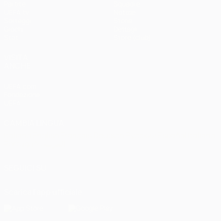
Partite
Squadre
UEFA.tv
Notizie
Sorteggi
Storia
Giochi
Dettagli
Stat.
Store (club)
VISITA
ANCHE
UEFA.com
Fondazione
UEFA
CAMBIA LINGUA
Italiano
English
Français
Deutsch
Русский
Español
Italiano
Português
العربية
SEGUICI SU
Scarica l'app ufficiale