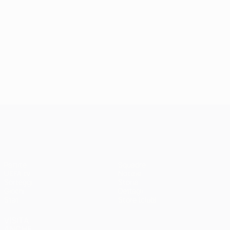
UEFA Champions League
Partite
Squadre
UEFA.tv
Notizie
Sorteggi
Storia
Giochi
Dettagli
Stat.
Store (club)
VISITA
ANCHE