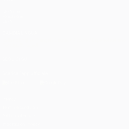
UEFA.com
Fondazione
UEFA
CAMBIA LINGUA
Italiano
English
Français
Deutsch
Русский
Español
Italiano
Português
العربية
SEGUICI SU
Scarica l'app ufficiale
Privacy
Termini e condizioni
Politica sui cookie
Impostazioni Privacy