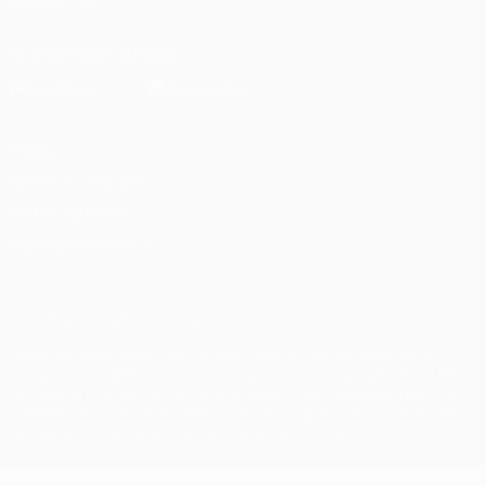
SEGUICI SU
Scarica l'app ufficiale
Privacy
Termini e condizioni
Politica sui cookie
Impostazioni Privacy
© 1998-2026 UEFA. Tutti i diritti riservati
La parola UEFA, il logo UEFA e tutti i marchi che si riferiscono a
competizioni UEFA, sono marchi registrati e/o copyright della UEFA.
Tali marchi non possono essere utilizzati in nessun modo per scopi
commerciali. L'utilizzo di UEFA.com sta a significare l'accettazione
dei Termini e Condizioni e delle Norme sulla Privacy.