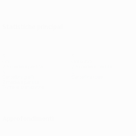
Vedi tutto
Statistiche principali
5
5
Gol
Gol subiti
2,5 media a partita
2,5 media a partita
4
0
Cartellini gialli
Cartellini rossi
2 media a partita
Tutte le statistiche
Squadra
Agnero
Bengtsson
Douglas
Gumny
Håkans
Ishak
Attaccante
Centrocampista
Difensore
Difensore
Attaccante
Attaccan
Approfondimenti