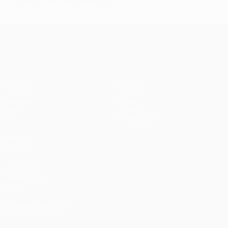
UEFA Champions League
Partite
Squadre
UEFA.tv
Notizie
Sorteggi
Storia
Giochi
Dettagli
Stat.
Store (club)
VISITA
ANCHE
UEFA.com
Fondazione
UEFA
CAMBIA LINGUA
Italiano
English
Français
Deutsch
Русский
Español
Italiano