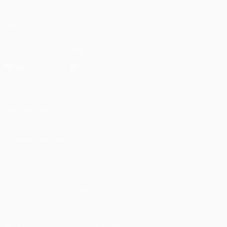
Português
العربية
SEGUICI SU
Scarica l'app ufficiale
Privacy
Termini e condizioni
Politica sui cookie
Impostazioni Privacy
© 1998-2026 UEFA. Tutti i diritti riservati
La parola UEFA, il logo UEFA e tutti i marchi che si riferiscono a
competizioni UEFA, sono marchi registrati e/o copyright della UEFA.
Tali marchi non possono essere utilizzati in nessun modo per scopi
commerciali. L'utilizzo di UEFA.com sta a significare l'accettazione
dei Termini e Condizioni e delle Norme sulla Privacy.