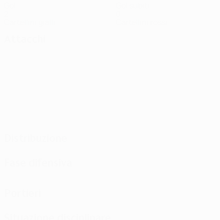
Gol
Gol subiti
2
0
Cartellini gialli
Cartellini rossi
Attacchi
Distribuzione
Fase difensiva
Portieri
Situazione disciplinare