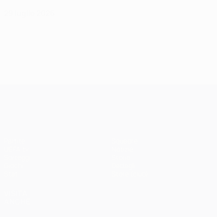
29 luglio 2026
UEFA Champions League
Partite
Squadre
UEFA.tv
Notizie
Sorteggi
Storia
Giochi
Dettagli
Stat.
Store (club)
VISITA
ANCHE