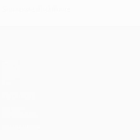
Situazione disciplinare
UEFA Champions League
Partite
UEFA.tv
Sorteggi
Giochi
Stat.
VISITA ANCHE
UEFA.com
Fondazione UEFA
CAMBIA LINGUA
Italiano
English
Français
Deutsch
Русский
Español
Italiano
P