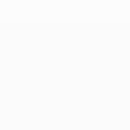
Squadre
Notizie
Storia
Dettagli
Store (club)
ortuguês
العربية