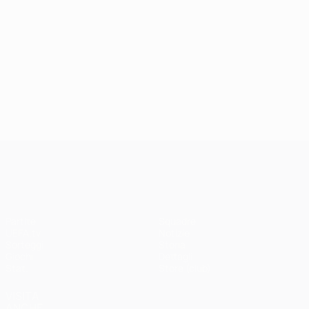
UEFA Champions League
Partite
Squadre
UEFA.tv
Notizie
Sorteggi
Storia
Giochi
Dettagli
Stat.
Store (club)
VISITA
ANCHE