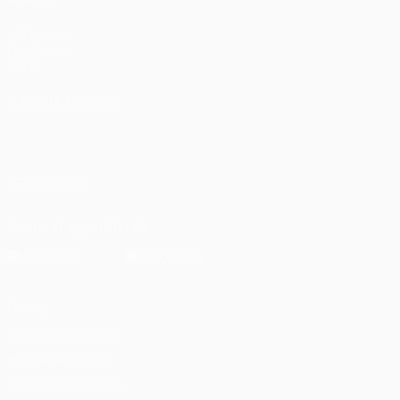
UEFA.com
Fondazione
UEFA
CAMBIA LINGUA
Italiano
English
Français
Deutsch
Русский
Español
Italiano
Português
العربية
SEGUICI SU
Scarica l'app ufficiale
Privacy
Termini e condizioni
Politica sui cookie
Impostazioni Privacy