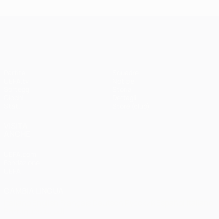
UEFA Champions League
Partite
Squadre
UEFA.tv
Notizie
Sorteggi
Storia
Giochi
Dettagli
Stat.
Store (club)
VISITA
ANCHE
UEFA.com
Fondazione
UEFA
CAMBIA LINGUA
Italiano
English
Français
Deutsch
Русский
Español
Italiano
Português
العربية