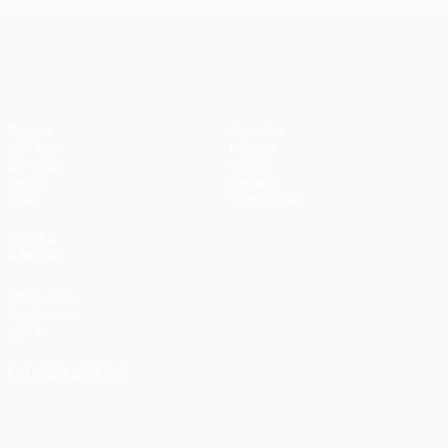
UEFA Champions League
Partite
Squadre
UEFA.tv
Notizie
Sorteggi
Storia
Giochi
Dettagli
Stat.
Store (club)
VISITA
ANCHE
UEFA.com
Fondazione
UEFA
CAMBIA LINGUA
Italiano
English
Français
Deutsch
Русский
Español
Italiano
Português
العربية