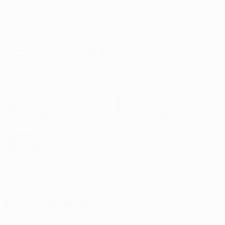
Statistiche principali
4
6
Gol
Gol subiti
1 media a partita
1,5 media a partita
10
0
Cartellini gialli
Cartellini rossi
2,5 media a partita
Tutte le statistiche
Squadra
Antwi
Armah
Engvall
Gasc
Hämäläinen
Heino
Difensore
Difensore
Attaccante
Centrocampista
Difensore
Attacc
Approfondimenti