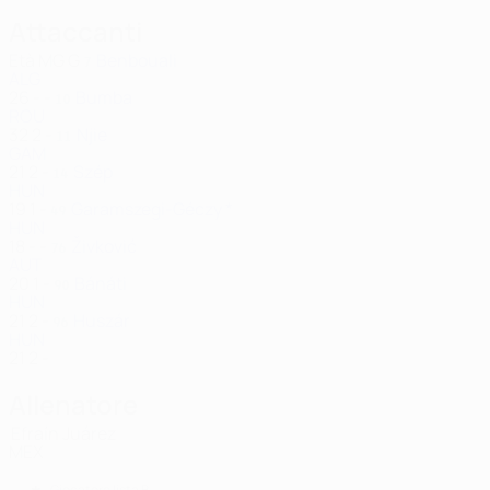
Attaccanti
Età
MG
G
Benbouali
7
ALG
26
-
-
Bumba
10
ROU
32
2
-
Njie
11
GAM
21
2
-
Szép
14
HUN
19
1
-
Garamszegi-Géczy *
49
HUN
18
-
-
Živković
76
AUT
20
1
-
Bánáti
90
HUN
21
2
-
Huszár
96
HUN
21
2
-
Allenatore
Efraín Juárez
MEX
Giocatore lista B