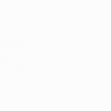
HUN
17
-
-
Megyeri
16
HUN
36
-
-
Brecska *
64
HUN
20
-
-
Petráš
99
SVK
27
2
3
Difensori
Età
MG
G
Vlădoiu
2
ROU
27
2
-
Schön
17
HUN
25
2
-
Mass
18
GAM
19
-
-
Bíró
20
HUN
21
1
-
Csinger
21
HUN
23
2
-
Szarka *
22
HUN
18
-
-
Štefulj
23
CRO
26
2
-
Umathum
26