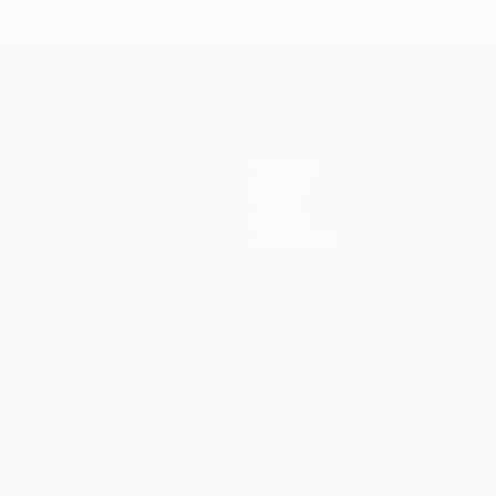
Squadre
Notizie
Storia
Dettagli
Store (club)
ortuguês
العربية