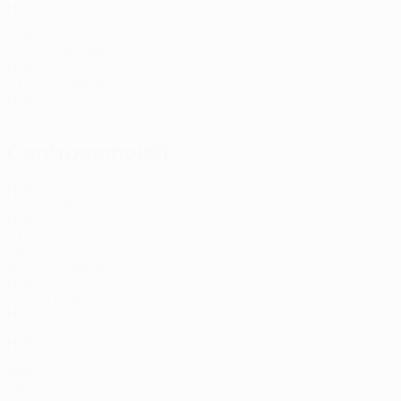
HUN
20
-
-
Urblík
37
SVK
22
-
-
Selyem *
53
HUN
19
-
-
Csorba
75
HUN
19
-
-
Centrocampisti
Età
MG
G
Tóth
4
HUN
22
2
-
Pálfalvi *
13
HUN
19
-
-
Krpić
24
SRB
23
2
-
Vitális
27
HUN
24
2
1
Décsy
47
HUN
19
-
-
Tollár
70
HUN
20
-
-
Gavrić
80
SRB
25
2
-