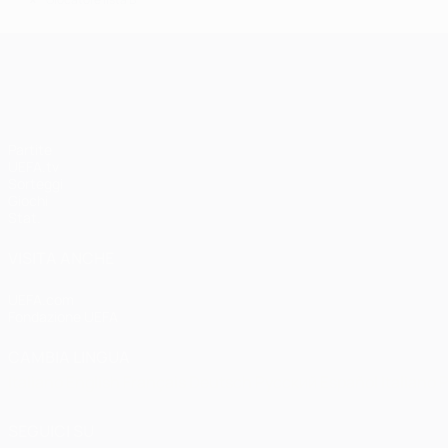
*
UEFA Champions League
Partite
UEFA.tv
Sorteggi
Giochi
Stat.
VISITA ANCHE
UEFA.com
Fondazione UEFA
CAMBIA LINGUA
Italiano
English
Français
Deutsch
Русский
Español
Italiano
P
SEGUICI SU