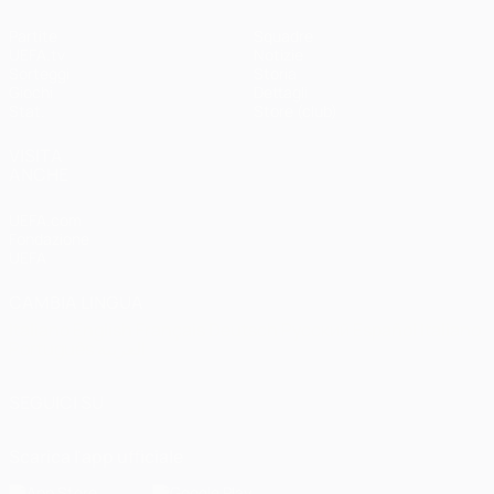
Partite
Squadre
UEFA.tv
Notizie
Sorteggi
Storia
Giochi
Dettagli
Stat.
Store (club)
VISITA
ANCHE
UEFA.com
Fondazione
UEFA
CAMBIA LINGUA
Italiano
English
Français
Deutsch
Русский
Español
Italiano
Português
العربية
SEGUICI SU
Scarica l'app ufficiale