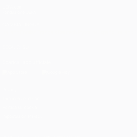
UEFA.com
Fondazione UEFA
CAMBIA LINGUA
Italiano
English
Français
Deutsch
Русский
Español
Italiano
P
SEGUICI SU
Scarica l'app ufficiale
Privacy
Termini e condizioni
Politica sui cookie
Impostazioni Privacy