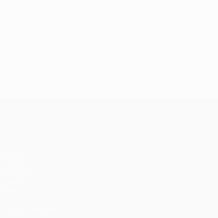
UEFA Champions League
Partite
UEFA.tv
Sorteggi
Giochi
Stat.
VISITA ANCHE