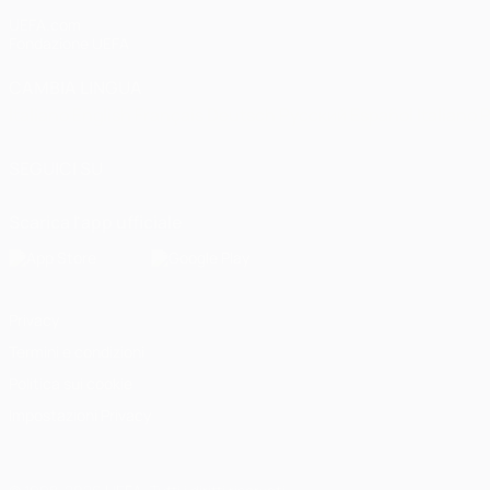
UEFA.com
Fondazione UEFA
CAMBIA LINGUA
Italiano
English
Français
Deutsch
Русский
Español
Italiano
P
SEGUICI SU
Scarica l'app ufficiale
Privacy
Termini e condizioni
Politica sui cookie
Impostazioni Privacy