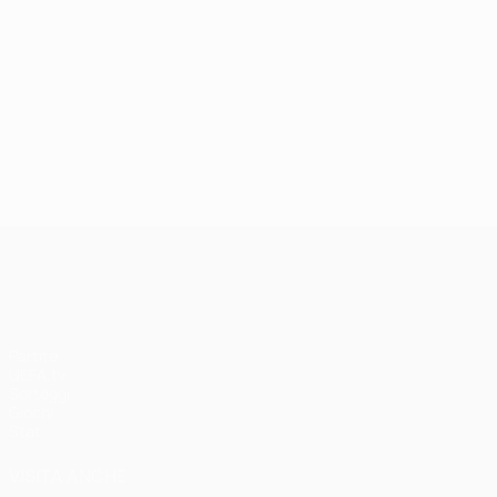
UEFA Champions League
Partite
UEFA.tv
Sorteggi
Giochi
Stat.
VISITA ANCHE