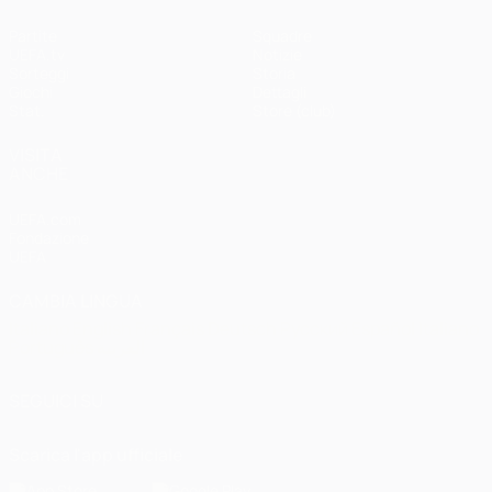
Partite
Squadre
UEFA.tv
Notizie
Sorteggi
Storia
Giochi
Dettagli
Stat.
Store (club)
VISITA
ANCHE
UEFA.com
Fondazione
UEFA
CAMBIA LINGUA
Italiano
English
Français
Deutsch
Русский
Español
Italiano
Português
العربية
SEGUICI SU
Scarica l'app ufficiale