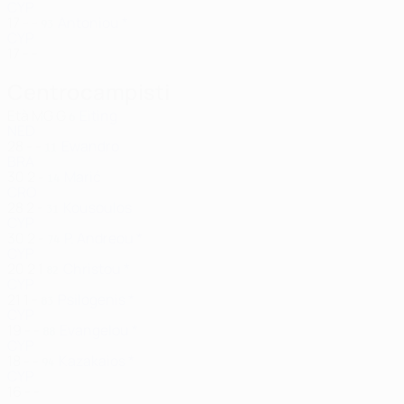
CYP
17
-
-
Antoniou *
93
CYP
17
-
-
Centrocampisti
Età
MG
G
Eiting
6
NED
28
-
-
Ewandro
11
BRA
30
2
-
Marić
14
CRO
28
2
-
Kousoulos
31
CYP
30
2
-
P. Andreou *
74
CYP
20
2
1
Christou *
82
CYP
21
1
-
Psilogenis *
83
CYP
19
-
-
Evangelou *
88
CYP
18
-
-
Kazakaios *
94
CYP
16
-
-