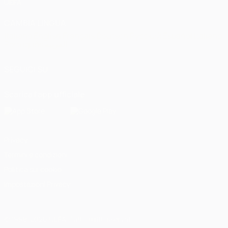
UEFA
CAMBIA LINGUA
Italiano
English
Français
Deutsch
Русский
Español
Italiano
Português
العربية
SEGUICI SU
Scarica l'app ufficiale
Privacy
Termini e condizioni
Politica sui cookie
Impostazioni Privacy
© 1998-2026 UEFA. Tutti i diritti riservati