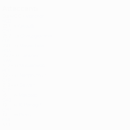
Attaccanti
Età
MG
G
Montnor
7
NED
23
1
-
Kakoulli
9
CYP
25
2
-
Chatzigiovanis
10
GRE
29
1
-
Mayambela
21
RSA
29
2
-
Tankovic
22
SWE
31
2
-
Musialowski
33
POL
22
-
-
Neophytou *
85
CYP
21
2
-
Savva *
87
CYP
18
-
-
Makosso
89
GAB
19
-
-
K. Panagi *
91
CYP
19
-
-
Diony
99
FRA
33
1
-