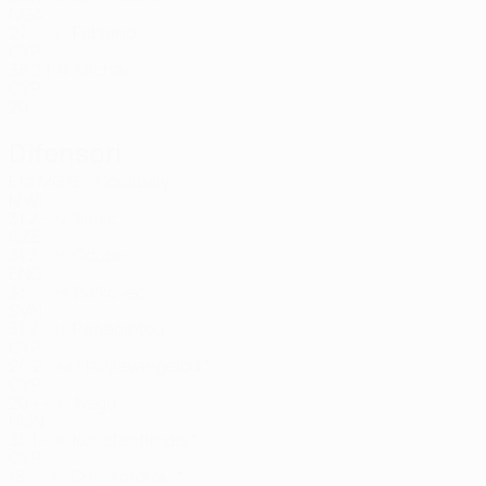
NGA
27
-
-
Fabiano
40
CYP
38
2
1
Michail
78
CYP
20
-
-
Difensori
Età
MG
G
Coulibaly
5
MWI
31
2
-
Simič
27
CZE
31
2
-
Odubajo
28
ENG
33
-
-
Balkovec
29
SVN
31
2
-
Panagiotou
30
CYP
26
2
-
Hadjievangelou *
48
CYP
20
-
-
Négo
77
HUN
35
1
-
Konstantinidis *
90
CYP
18
-
-
Christoforou *
92