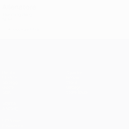
Allenatore
Henning Berg
NOR
*
Giocatore lista B
UEFA Champions League
Partite
Squadre
UEFA.tv
Notizie
Sorteggi
Storia
Giochi
Dettagli
Stat.
Store (club)
VISITA
ANCHE
UEFA.com
Fondazione