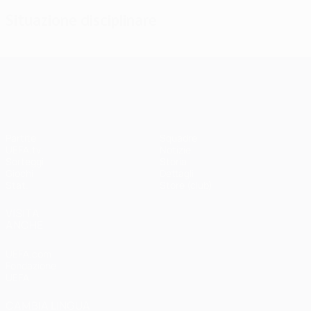
Situazione disciplinare
UEFA Champions League
Partite
Squadre
UEFA.tv
Notizie
Sorteggi
Storia
Giochi
Dettagli
Stat.
Store (club)
VISITA
ANCHE
UEFA.com
Fondazione
UEFA
CAMBIA LINGUA