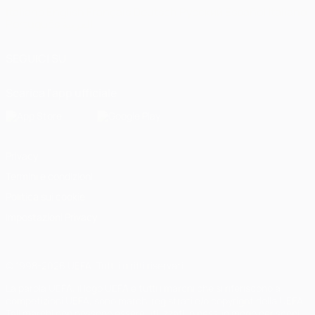
Italiano
English
Français
Deutsch
Русский
Español
Italiano
Português
العربية
SEGUICI SU
Scarica l'app ufficiale
Privacy
Termini e condizioni
Politica sui cookie
Impostazioni Privacy
© 1998-2026 UEFA. Tutti i diritti riservati
La parola UEFA, il logo UEFA e tutti i marchi che si riferiscono a
competizioni UEFA, sono marchi registrati e/o copyright della UEFA.
Tali marchi non possono essere utilizzati in nessun modo per scopi