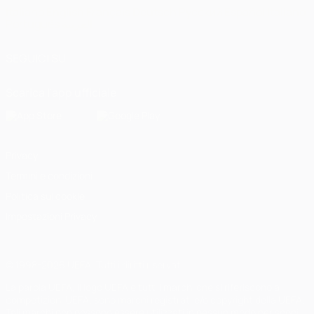
Italiano
English
Français
Deutsch
Русский
Español
Italiano
Português
العربية
SEGUICI SU
Scarica l'app ufficiale
Privacy
Termini e condizioni
Politica sui cookie
Impostazioni Privacy
© 1998-2026 UEFA. Tutti i diritti riservati
La parola UEFA, il logo UEFA e tutti i marchi che si riferiscono a
competizioni UEFA, sono marchi registrati e/o copyright della UEFA.
Tali marchi non possono essere utilizzati in nessun modo per scopi