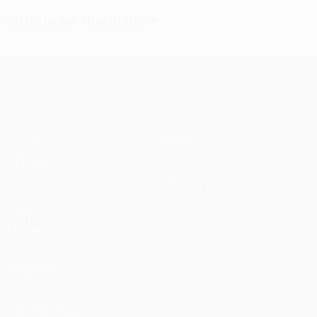
Situazione disciplinare
UEFA Champions League
Partite
Squadre
UEFA.tv
Notizie
Sorteggi
Storia
Giochi
Dettagli
Stat.
Store (club)
VISITA
ANCHE
UEFA.com
Fondazione
UEFA
CAMBIA LINGUA