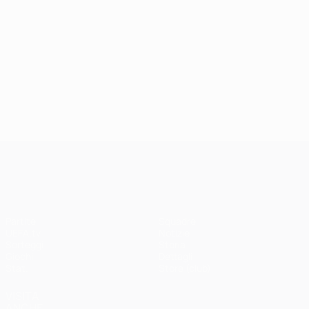
UEFA Champions League
Partite
Squadre
UEFA.tv
Notizie
Sorteggi
Storia
Giochi
Dettagli
Stat.
Store (club)
VISITA
ANCHE