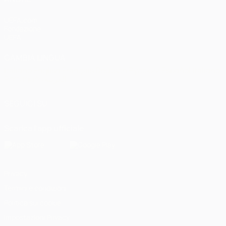
UEFA.com
Fondazione
UEFA
CAMBIA LINGUA
Italiano
English
Français
Deutsch
Русский
Español
Italiano
Português
العربية
SEGUICI SU
Scarica l'app ufficiale
Privacy
Termini e condizioni
Politica sui cookie
Impostazioni Privacy