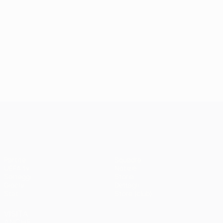
UEFA Champions League
Partite
Squadre
UEFA.tv
Notizie
Sorteggi
Storia
Giochi
Dettagli
Stat.
Store (club)
VISITA
ANCHE