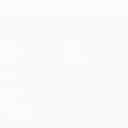
UEFA Champions League
Partite
Squadre
UEFA.tv
Notizie
Sorteggi
Storia
Giochi
Dettagli
Stat.
Store (club)
VISITA
ANCHE
UEFA.com
Fondazione
UEFA
CAMBIA LINGUA
Italiano
English
Français
Deutsch
Русский
Español
Italiano
Português
العربية