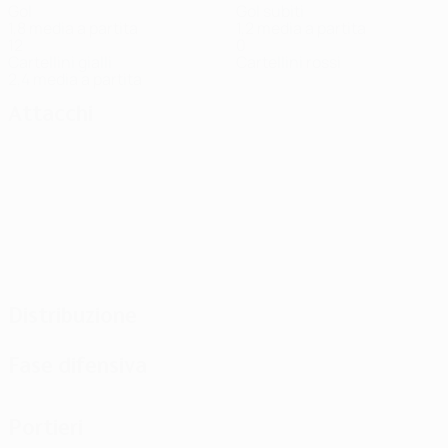
Gol
Gol subiti
1,8 media a partita
1,2 media a partita
12
0
Cartellini gialli
Cartellini rossi
2,4 media a partita
Attacchi
Distribuzione
Fase difensiva
Portieri