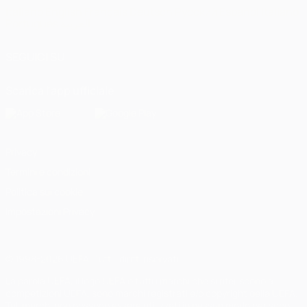
Italiano
English
Français
Deutsch
Русский
Español
Italiano
Português
العربية
SEGUICI SU
Scarica l'app ufficiale
Privacy
Termini e condizioni
Politica sui cookie
Impostazioni Privacy
© 1998-2026 UEFA. Tutti i diritti riservati
La parola UEFA, il logo UEFA e tutti i marchi che si riferiscono a
competizioni UEFA, sono marchi registrati e/o copyright della UEFA.
Tali marchi non possono essere utilizzati in nessun modo per scopi