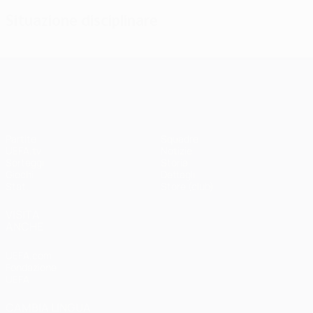
Situazione disciplinare
UEFA Champions League
Partite
Squadre
UEFA.tv
Notizie
Sorteggi
Storia
Giochi
Dettagli
Stat.
Store (club)
VISITA
ANCHE
UEFA.com
Fondazione
UEFA
CAMBIA LINGUA