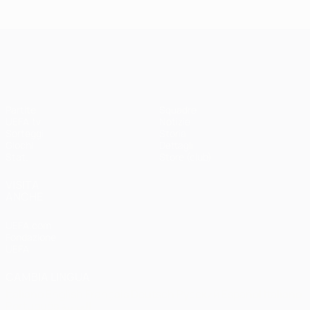
UEFA Champions League
Partite
Squadre
UEFA.tv
Notizie
Sorteggi
Storia
Giochi
Dettagli
Stat.
Store (club)
VISITA
ANCHE
UEFA.com
Fondazione
UEFA
CAMBIA LINGUA
Italiano
English
Français
Deutsch
Русский
Español
Italiano
Português
العربية