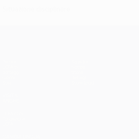
Situazione disciplinare
UEFA Champions League
Partite
Squadre
UEFA.tv
Notizie
Sorteggi
Storia
Giochi
Dettagli
Stat.
Store (club)
VISITA
ANCHE
UEFA.com
Fondazione
UEFA
CAMBIA LINGUA