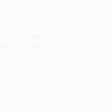
Italiano
English
Français
Deutsch
Русский
Español
Italiano
Português
العربية
SEGUICI SU
Scarica l'app ufficiale
Privacy
Termini e condizioni
Politica sui cookie
Impostazioni Privacy
© 1998-2026 UEFA. Tutti i diritti riservati
La parola UEFA, il logo UEFA e tutti i marchi che si riferiscono a
competizioni UEFA, sono marchi registrati e/o copyright della UEFA.
Tali marchi non possono essere utilizzati in nessun modo per scopi