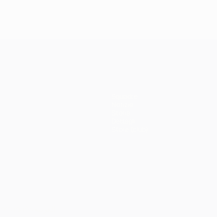
Squadre
Notizie
Storia
Dettagli
Store (club)
ortuguês
العربية