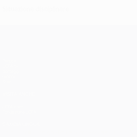
Situazione disciplinare
UEFA Champions League
Partite
UEFA.tv
Sorteggi
Giochi
Stat.
VISITA ANCHE
UEFA.com
Fondazione UEFA
CAMBIA LINGUA
Italiano
English
Français
Deutsch
Русский
Español
Italiano
P