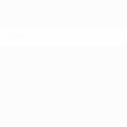
Passa
al
contenuto
principale
Home
Video
Informazioni
Federazioni Nazionali
Gestione competizioni
Sviluppo
Sostenibilità
Notizie e media
ESPLORA
ALTRO