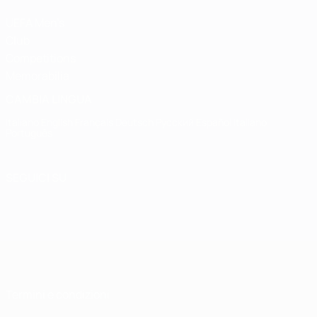
UEFA Men's
Club
Competitions
Memorabilia
CAMBIA LINGUA
Italiano
English
Français
Deutsch
Русский
Español
Italiano
Português
SEGUICI SU
Termini e condizioni