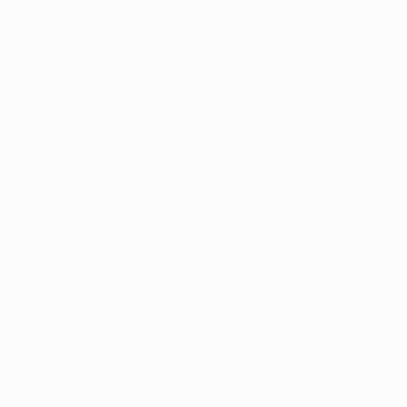
re utilizzati in nessun modo per scopi commerciali. L'utilizzo di UEFA.com sta a