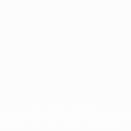
© 1998-2026 UEFA. Tutti i diritti riservati
 UEFA, sono marchi registrati e/o copyright della UEFA. Tali marchi non possono esse
significare l'accettazione dei Termini e Condizioni e delle Norme sulla Privacy.