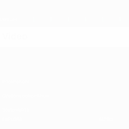
Passa
al
contenuto
principale
Home
Video
Informazioni
Gestione competizioni
Sostenibilità
ESPLORA
ALTRO