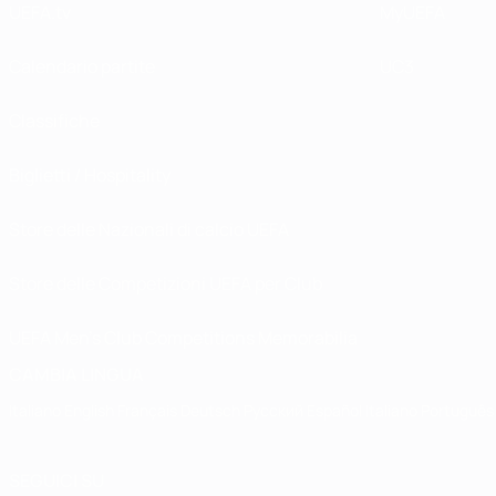
UEFA.tv
MyUEFA
Calendario partite
UC3
Classifiche
Biglietti / Hospitality
Store delle Nazionali di calcio UEFA
Store delle Competizioni UEFA per Club
UEFA Men's Club Competitions Memorabilia
CAMBIA LINGUA
Italiano
English
Français
Deutsch
Русский
Español
Italiano
Português
SEGUICI SU