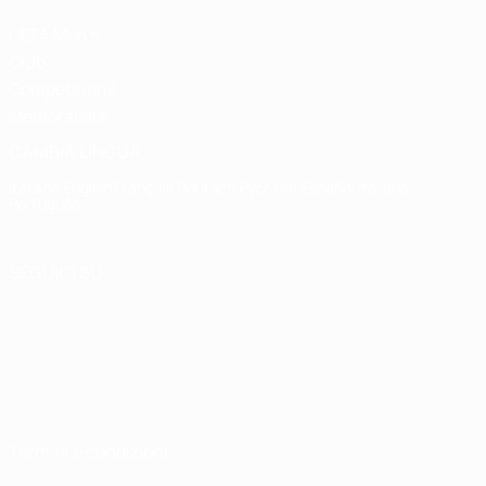
UEFA Men's
Club
Competitions
Memorabilia
CAMBIA LINGUA
Italiano
English
Français
Deutsch
Русский
Español
Italiano
Português
SEGUICI SU
Termini e condizioni