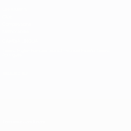
UEFA Men's
Club
Competitions
Memorabilia
CAMBIA LINGUA
Italiano
English
Français
Deutsch
Русский
Español
Italiano
Português
SEGUICI SU
Termini e condizioni