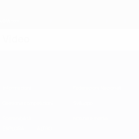
Passa
al
contenuto
principale
Home
Video
Informazioni
Federazioni Nazionali
Gestione competizioni
Sviluppo
Sostenibilità
Notizie e media
ESPLORA
ALTRO