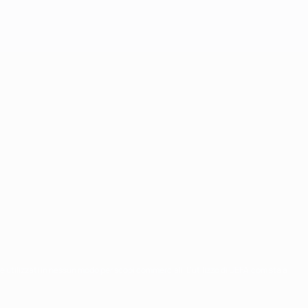
re utilizzati in nessun modo per scopi commerciali. L'utilizzo di UEFA.com sta a