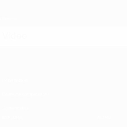
Passa
al
contenuto
principale
Home
Video
Informazioni
Gestione competizioni
Sostenibilità
ESPLORA
ALTRO