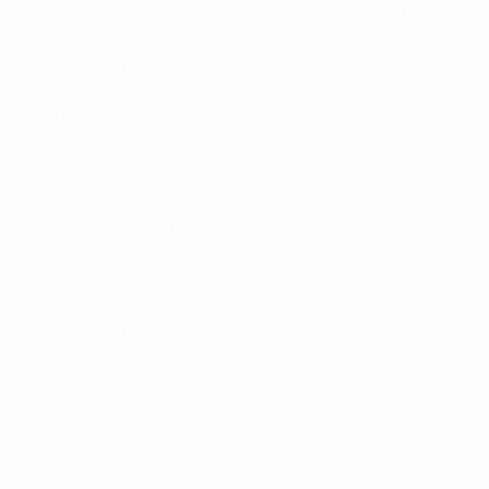
UEFA.tv
MyUEFA
Calendario partite
UC3
Classifiche
Biglietti / Hospitality
Store delle Nazionali di calcio UEFA
Store delle Competizioni UEFA per Club
UEFA Men's Club Competitions Memorabilia
CAMBIA LINGUA
Italiano
English
Français
Deutsch
Русский
Español
Italiano
Português
SEGUICI SU