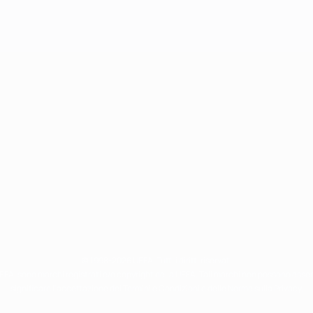
© 1998-2026 UEFA. Tutti i diritti riservati
 UEFA, sono marchi registrati e/o copyright della UEFA. Tali marchi non possono esse
significare l'accettazione dei Termini e Condizioni e delle Norme sulla Privacy.