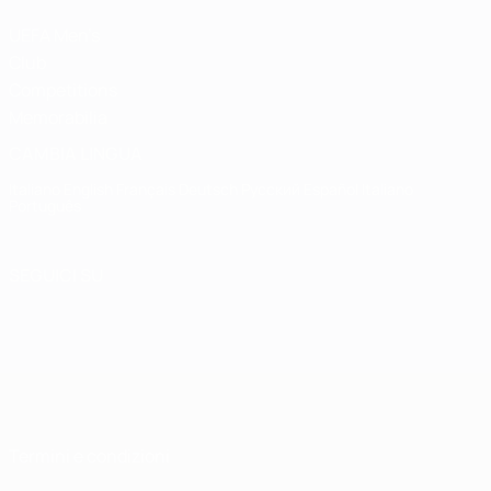
UEFA Men's
Club
Competitions
Memorabilia
CAMBIA LINGUA
Italiano
English
Français
Deutsch
Русский
Español
Italiano
Português
SEGUICI SU
Termini e condizioni