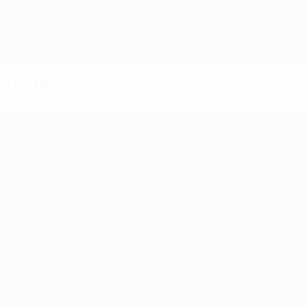
Passa
al
contenuto
principale
Home
Video
Informazioni
Federazioni Nazionali
Gestione competizioni
Sviluppo
Sostenibilità
Notizie e media
ESPLORA
ALTRO