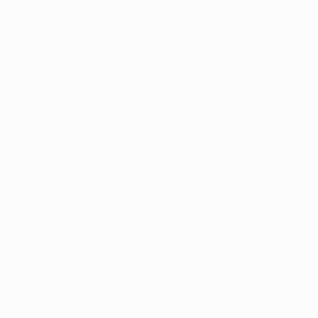
© 1998-2026 UEFA. Tutti i diritti riservati
 UEFA, sono marchi registrati e/o copyright della UEFA. Tali marchi non possono esse
significare l'accettazione dei Termini e Condizioni e delle Norme sulla Privacy.