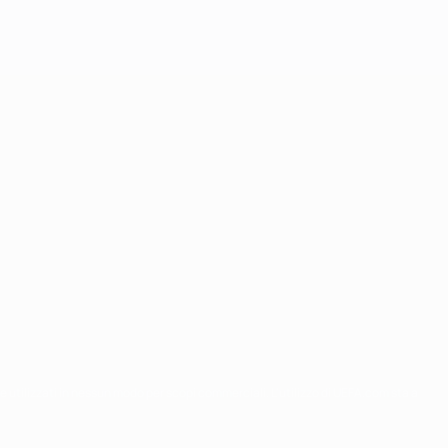
re utilizzati in nessun modo per scopi commerciali. L'utilizzo di UEFA.com sta a