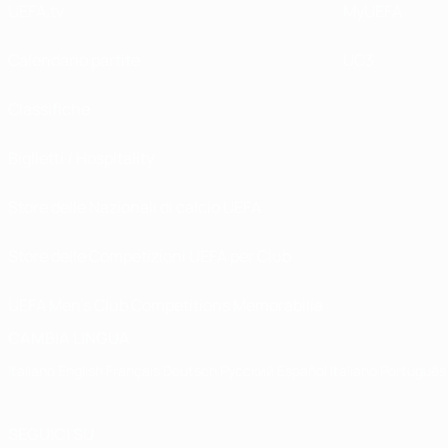
UEFA.tv
MyUEFA
Calendario partite
UC3
Classifiche
Biglietti / Hospitality
Store delle Nazionali di calcio UEFA
Store delle Competizioni UEFA per Club
UEFA Men's Club Competitions Memorabilia
CAMBIA LINGUA
Italiano
English
Français
Deutsch
Русский
Español
Italiano
Português
SEGUICI SU