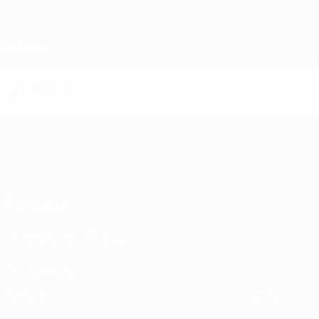
Passa
al
contenuto
principale
Home
Video
Informazioni
Gestione competizioni
Sostenibilità
ESPLORA
ALTRO