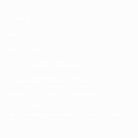
UEFA.tv
MyUEFA
Calendario partite
UC3
Classifiche
Biglietti / Hospitality
Store delle Nazionali di calcio UEFA
Store delle Competizioni UEFA per Club
UEFA Men's Club Competitions Memorabilia
CAMBIA LINGUA
Italiano
English
Français
Deutsch
Русский
Español
Italiano
Português
SEGUICI SU