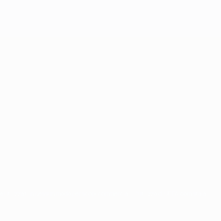
re utilizzati in nessun modo per scopi commerciali. L'utilizzo di UEFA.com sta a