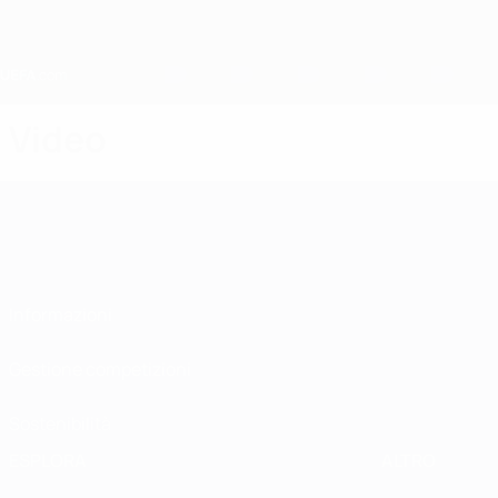
Passa
al
contenuto
principale
Home
Video
Informazioni
Gestione competizioni
Sostenibilità
ESPLORA
ALTRO