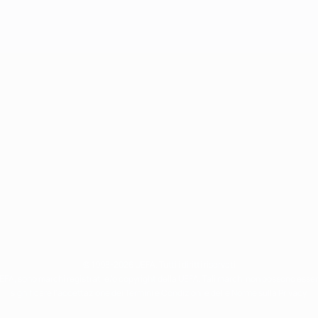
© 1998-2026 UEFA. Tutti i diritti riservati
 UEFA, sono marchi registrati e/o copyright della UEFA. Tali marchi non possono esse
significare l'accettazione dei Termini e Condizioni e delle Norme sulla Privacy.