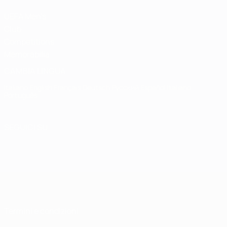
UEFA Men's
Club
Competitions
Memorabilia
CAMBIA LINGUA
Italiano
English
Français
Deutsch
Русский
Español
Italiano
Português
SEGUICI SU
Termini e condizioni