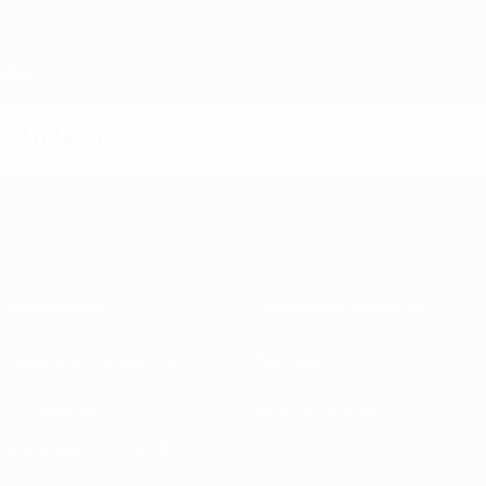
Passa
al
contenuto
principale
Home
Video
Informazioni
Federazioni Nazionali
Gestione competizioni
Sviluppo
Sostenibilità
Notizie e media
ESPLORA
ALTRO