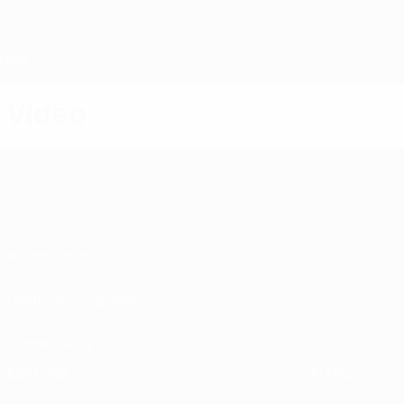
Passa
al
contenuto
principale
Home
Video
Informazioni
Gestione competizioni
Sostenibilità
ESPLORA
ALTRO