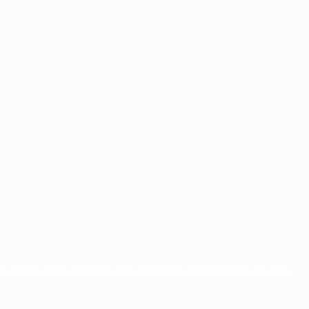
re utilizzati in nessun modo per scopi commerciali. L'utilizzo di UEFA.com sta a