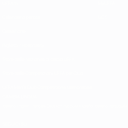
UEFA.tv
MyUEFA
Calendario partite
UC3
Classifiche
Biglietti / Hospitality
Store delle Nazionali di calcio UEFA
Store delle Competizioni UEFA per Club
UEFA Men's Club Competitions Memorabilia
CAMBIA LINGUA
Italiano
English
Français
Deutsch
Русский
Español
Italiano
Português
SEGUICI SU