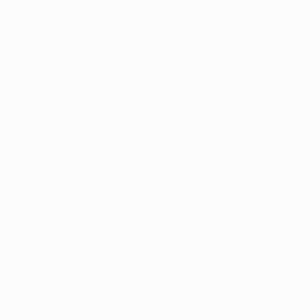
© 1998-2026 UEFA. Tutti i diritti riservati
 UEFA, sono marchi registrati e/o copyright della UEFA. Tali marchi non possono esse
significare l'accettazione dei Termini e Condizioni e delle Norme sulla Privacy.