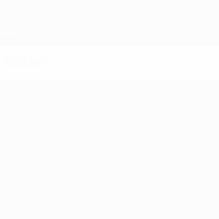
Passa
al
contenuto
principale
Home
Video
Informazioni
Federazioni Nazionali
Gestione competizioni
Sviluppo
Sostenibilità
Notizie e media
ESPLORA
ALTRO