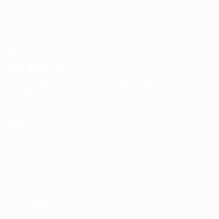
UEFA Men's
Club
Competitions
Memorabilia
CAMBIA LINGUA
Italiano
English
Français
Deutsch
Русский
Español
Italiano
Português
SEGUICI SU
Termini e condizioni