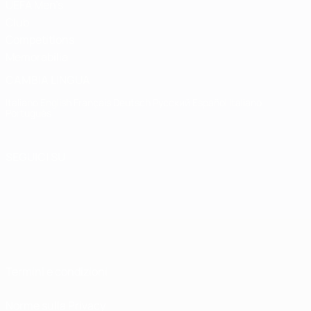
UEFA Men's
Club
Competitions
Memorabilia
CAMBIA LINGUA
Italiano
English
Français
Deutsch
Русский
Español
Italiano
Português
SEGUICI SU
Termini e condizioni
Norme sulla Privacy