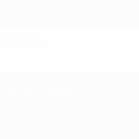
Passa
al
contenuto
principale
Home
#Ambiente
Argomenti correlati
Notizie