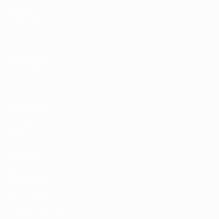
Biglietti /
Hospitality
Store delle
Nazionali di
calcio UEFA
Store delle
Competizioni
UEFA per
Club
UEFA Men's
Club
Competitions
Memorabilia
CAMBIA LINGUA