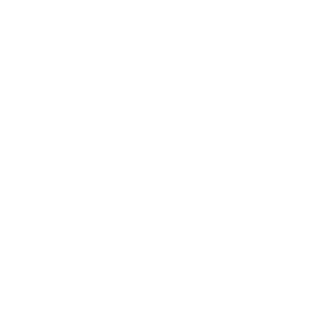
e parenti, riflettendo sulla gara più importante
della stagione".
Ronan Evain, direttore esecutivo Football
Supporters Europe
"Questo è un passo avanti molto gradito dai tifosi
e lo sosteniamo molto. Negli ultimi due anni,
Football Supporters Europe ha lavorato a stretto
contatto con la UEFA per offrire una migliore
esperienza ai tifosi nelle finali per club. Questo
cambiamento ribadisce ulteriormente che le
esigenze dei tifosi vengono prese in considerate.
L'orario d'inizio anticipato rende le trasferte in
giornata più fattibili, riduce lo stress da viaggio e
consente ai tifosi di godersi l'occasione senza
preoccuparsi della logistica a tarda notte. Si tratta