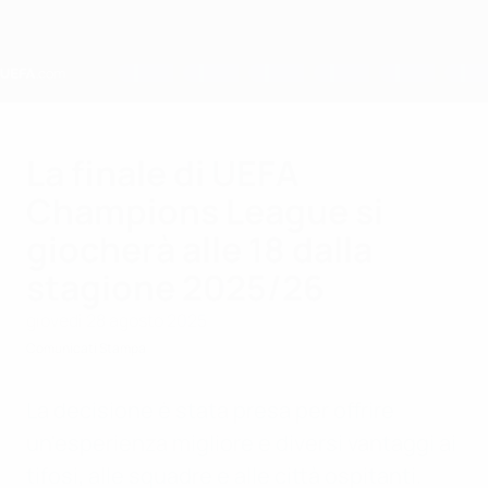
Passa
al
contenuto
principale
Home
La finale di UEFA
Champions League si
giocherà alle 18 dalla
stagione 2025/26
giovedì 28 agosto 2025
Comunicati Stampa
La decisione è stata presa per offrire
un'esperienza migliore e diversi vantaggi ai
tifosi, alle squadre e alle città ospitanti.