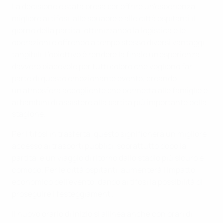
La decisione è stata presa per offrire un'esperienza
migliore ai tifosi, alle squadre e alle città ospitanti il
giorno della partita, ottimizzando la logistica e le
operazioni e offrendo a tempo stesso diversi vantaggi
tangibili. L'obiettivo è rendere la finale un'esperienza
davvero piacevole per tutti coloro che vogliono far
parte di questo emozionante evento, creando
un'atmosfera accogliente che permetta alle famiglie e
ai bambini di assistere alla partita più importante della
stagione.
Per i tifosi in trasferta, questo significherà un migliore
accesso ai trasporti pubblici, soprattutto dopo la
partita, e un viaggio di ritorno dallo stadio più sicuro e
comodo. Per le città ospitanti, aumenterà l'impatto
economico dell'evento, dando ai tifosi la possibilità di
proseguire i festeggiamenti.
Il nuovo orario di inizio si allinea anche con orari di