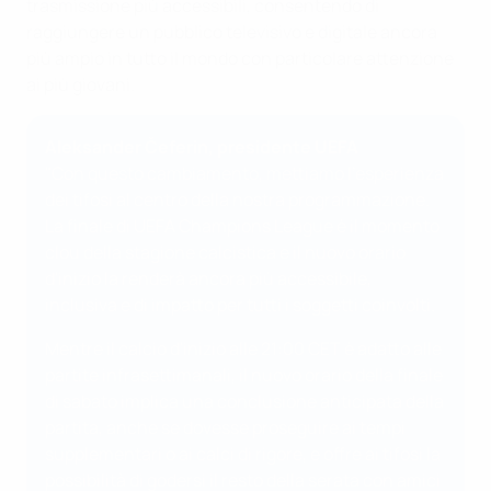
trasmissione più accessibili, consentendo di
raggiungere un pubblico televisivo e digitale ancora
più ampio in tutto il mondo con particolare attenzione
ai più giovani.
Aleksander Čeferin, presidente UEFA
"Con questo cambiamento, mettiamo l'esperienza
dei tifosi al centro della nostra programmazione.
La finale di UEFA Champions League è il momento
clou della stagione calcistica e il nuovo orario
d'inizio la renderà ancora più accessibile,
inclusiva e di impatto per tutti i soggetti coinvolti.
Mentre il calcio d'inizio alle 21:00 CET è adatto alle
partite infrasettimanali, il nuovo orario della finale
di sabato implica una conclusione anticipata della
partita, anche se dovesse proseguire ai tempi
supplementari o ai calci di rigore, e offre ai tifosi la
possibilità di godersi il resto della serata con amici