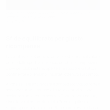
I New Saints hanno pareggiato contro il Ferencvaros al
secondo turno di qualificazione
Getty Images
Sfide equilibrate per giuste
ricompense
L'avventura dei Saints ha anche sottolineato il valore
del modello sportivo europeo, perché le competizioni
UEFA per club restano aperte alle squadre di tutto il
continente e premiano i risultati ottenuti sul campo.
Anche se il Ferencváros si è dimostrato troppo forte al
secondo turno, Harrison e i suoi giocatori si sono
assicurati uno storico posto in Conference League,
diventando il primo club della Premier gallese a
raggiungere la fase a gironi/fase campionato di una