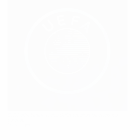
EURO offre benefit ai club dell'intera piramide calcistica
europea
Getty Images