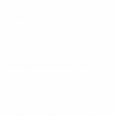
di oltre 3,5 miliardi di euro. Questa cifra è suddivisa fra
le tre competizioni, con la Champions League che
rappresenta quasi il 75% del totale.
I premi vengono poi ripartiti in quote uguali per tutti i
club in gara, bonus legati ai risultati e le cosiddette
quote "value pillar", che si basano sul valore di mercato
di ogni paese e sui coefficienti dei singoli club.
Vantaggi finanziari per tutti
A trarne beneficio, però, non sono solo i club
partecipanti. Grazie al nuovo modello di distribuzione
finanziaria per il ciclo di competizioni 2024-27, le
squadre che non prendono parte alla Champions
League, all'Europa League o alla Conference League
ricevono premi solidarietà complessivamente
maggiorati del 76%, passando da 175 milioni di euro nel