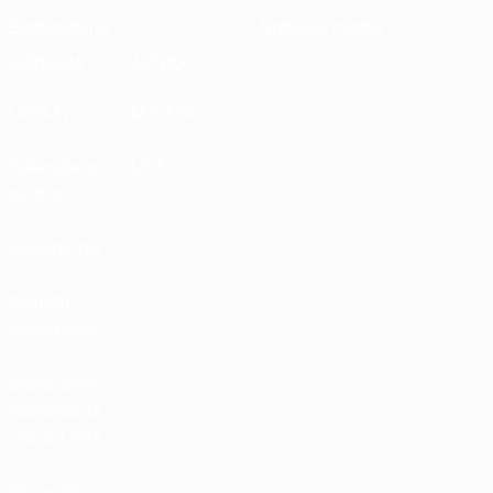
Sostenibilità
Notizie e media
ESPLORA
ALTRO
UEFA.tv
MyUEFA
Calendario
UC3
partite
Classifiche
Biglietti /
Hospitality
Store delle
Nazionali di
calcio UEFA
Store delle