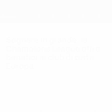
Passa
al
contenuto
principale
Home
Sognare in grande: la
Champions League offre
benefici ai club di tutta
Europa
giovedì 29 maggio 2025
Il conto alla rovescia per la stagione
2025/26 inizia tra poco più di due
settimane con il sorteggio del primo turno
di qualificazione, che permetterà ai club