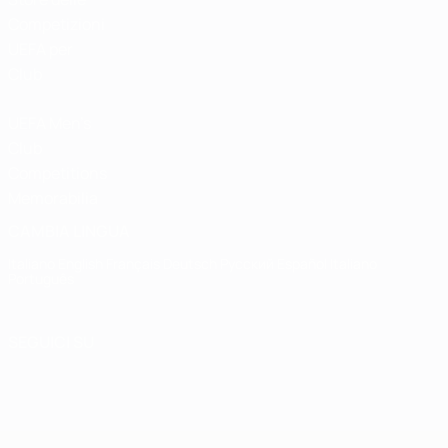
Competizioni
UEFA per
Club
UEFA Men's
Club
Competitions
Memorabilia
CAMBIA LINGUA
Italiano
English
Français
Deutsch
Русский
Español
Italiano
Português
SEGUICI SU