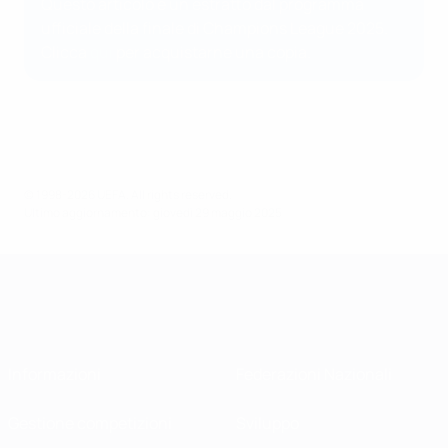
Questo articolo è un estratto dal programma
ufficiale della finale di Champions League 2025.
Clicca
qui
per acquistarne una copia.
© 1998-2026 UEFA. All rights reserved.
Ultimo aggiornamento: giovedì 29 maggio 2025
Informazioni
Federazioni Nazionali
Gestione competizioni
Sviluppo