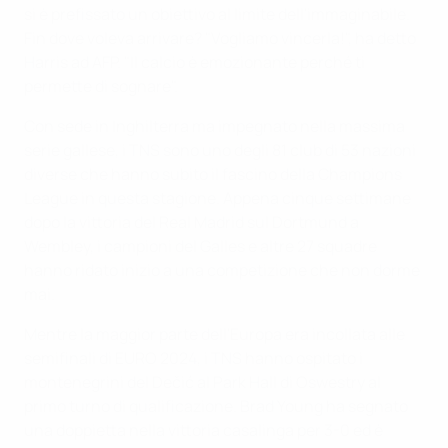
si è prefissato un obiettivo al limite dell'immaginabile.
Fin dove voleva arrivare? "Vogliamo vincerla!", ha detto
Harris ad AFP. "Il calcio è emozionante perché ti
permette di sognare".
Con sede in Inghilterra ma impegnato nella massima
serie gallese, i TNS sono uno degli 81 club di 53 nazioni
diverse che hanno subito il fascino della Champions
League in questa stagione. Appena cinque settimane
dopo la vittoria del Real Madrid sul Dortmund a
Wembley, i campioni del Galles e altre 27 squadre
hanno ridato inizio a una competizione che non dorme
mai.
Mentre la maggior parte dell'Europa era incollata alle
semifinali di EURO 2024, i TNS hanno ospitato i
montenegrini del Dečić al Park Hall di Oswestry al
primo turno di qualificazione. Brad Young ha segnato
una doppietta nella vittoria casalinga per 3-0 ed è