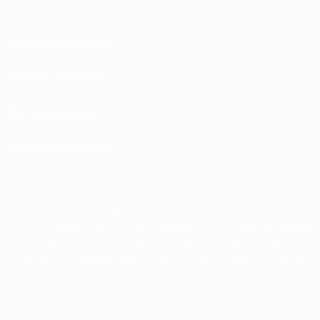
Termini e condizioni
Norme sulla Privacy
Politica sui cookie
Impostazioni Privacy
© 1998-2026 UEFA. Tutti i diritti riservati
La parola UEFA, il logo UEFA e tutti i marchi che si riferiscono a competizioni
UEFA, sono marchi registrati e/o copyright della UEFA. Tali marchi non possono
essere utilizzati in nessun modo per scopi commerciali. L'utilizzo di UEFA.com
sta a significare l'accettazione dei Termini e Condizioni e delle Norme sulla
Privacy.