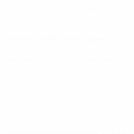
andato nuovamente a segno a Podgorica la settimana
dopo, quando i Saints hanno pareggiato 1-1 e si sono
qualificati.
Il brivido delle notti europee
Chiunque dubitasse dell'importanza dell'evento non
doveva fare altro che ascoltare l'allenatore Craig
Harrison a fine partita. "Sono molto orgoglioso", ha
detto in attesa della sfida successiva contro gli
ungheresi del Ferencváros.
"Non mi capita spesso di essere senza parole,
Per un club con appena 300 abbonati, l'emozione delle