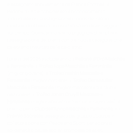
e assegnato annualmente da France Football, il
Pallone d’Oro è considerato il riconoscimento
individuale più prestigioso nel mondo del calcio,
celebrando il talento e i risultati straordinari raggiunti
sul campo. Quest'anno siamo orgogliosi di ampliare
l'assegnazione dei premi con tre nuove categorie che
celebrano i risultati delle calciatrici.
I premi del 2025 includeranno il
Pallone d’Oro Maschile
e
Femminile
, il
Trofeo Kopa Maschile
e
Femminile
(miglior giovane), il
Trofeo Yashin Maschile
e
Femminile
(miglior portiere), il
Trofeo Gerd Müller
Maschile
e
Femminile
(miglior marcatore tra club e
nazionale), il
Trofeo Johan Cruyff Maschile
e
Femminile
(miglior allenatore tra club e nazionale), il
premio per il
Club dell’Anno Maschile
e
Femminile
, e il
Premio Sócrates
, assegnato dal gruppo L’Équipe in
collaborazione con Peace and Sport, per azioni di
solidarietà o cause sociali promosse da atleti.