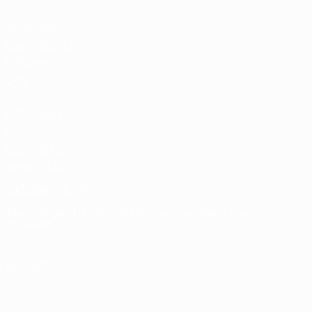
Store delle
Competizioni
UEFA per
Club
UEFA Men's
Club
Competitions
Memorabilia
CAMBIA LINGUA
Italiano
English
Français
Deutsch
Русский
Español
Italiano
Português
SEGUICI SU