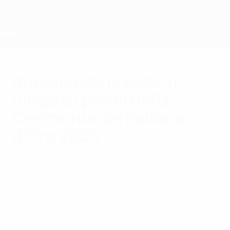
Passa
al
contenuto
principale
Home
Annunciata la data, il
luogo e i premi della
Cerimonia del Pallone
d'Oro 2025
lunedì 19 maggio 2025
Comunicati Stampa
La cerimonia avrà luogo il 22 settembre
presso il Théâtre du Châtelet di Parigi.