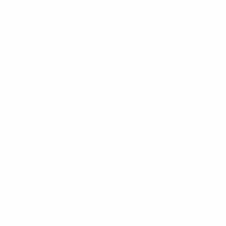
Termini e condizioni
Norme sulla Privacy
Politica sui cookie
Impostazioni Privacy
© 1998-2026 UEFA. Tutti i diritti riservati
La parola UEFA, il logo UEFA e tutti i marchi che si riferiscono a competizioni
UEFA, sono marchi registrati e/o copyright della UEFA. Tali marchi non possono
essere utilizzati in nessun modo per scopi commerciali. L'utilizzo di UEFA.com
sta a significare l'accettazione dei Termini e Condizioni e delle Norme sulla
Privacy.