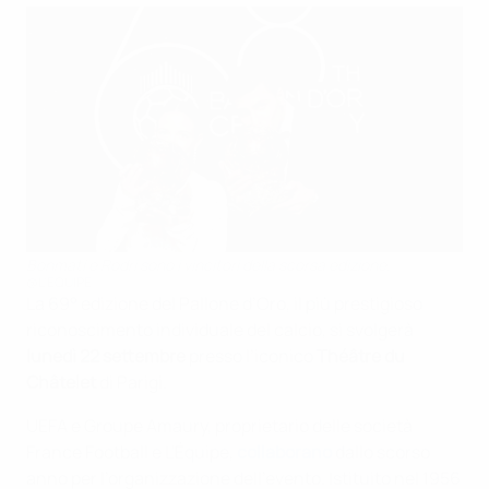
Bonmatí e Rodri sono i vincitori della scorsa edizione.
@L'EQUIPE
La 69° edizione del Pallone d’Oro, il più prestigioso
riconoscimento individuale del calcio, si svolgerà
lunedì 22 settembre
presso l’iconico
Théâtre du
Châtelet
di Parigi.
UEFA e Groupe Amaury, proprietario delle società
France Football e L'Équipe,
collaborano
dallo scorso
anno per l’organizzazione dell’evento. Istituito nel 1956