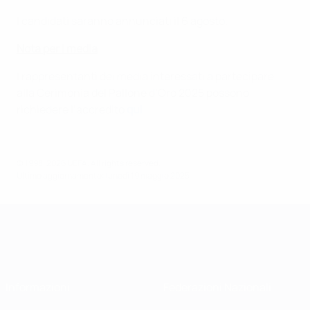
I candidati saranno annunciati il 6 agosto.
Nota per i media
I rappresentanti dei media interessati a partecipare
alla Cerimonia del Pallone d’Oro 2025 possono
richiedere l’accredito
qui
.
© 1998-2026 UEFA. All rights reserved.
Ultimo aggiornamento: lunedì 19 maggio 2025
Informazioni
Federazioni Nazionali