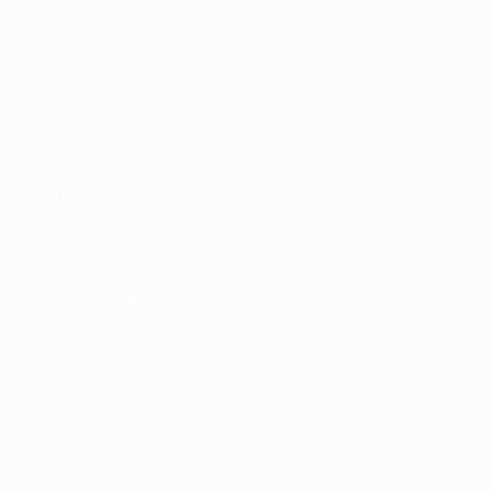
SEGUICI SU
Termini e condizioni
Norme sulla Privacy
Politica sui cookie
Impostazioni Privacy
© 1998-2026 UEFA. Tutti i diritti riservati
La parola UEFA, il logo UEFA e tutti i marchi che si riferiscono a competizioni
UEFA, sono marchi registrati e/o copyright della UEFA. Tali marchi non possono