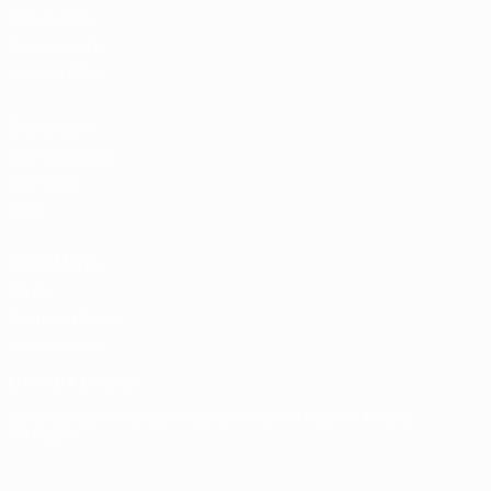
Store delle
Nazionali di
calcio UEFA
Store delle
Competizioni
UEFA per
Club
UEFA Men's
Club
Competitions
Memorabilia
CAMBIA LINGUA
Italiano
English
Français
Deutsch
Русский
Español
Italiano
Português