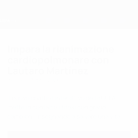
Passa
al
contenuto
principale
Home
Impara la rianimazione
cardiopolmonare con
Lautaro Martínez
mercoledì 3 aprile 2024
Il nuovo chatbot interattivo della UEFA
mette in contatto i tifosi con grandi
campioni, insegnando a salvare una vita.