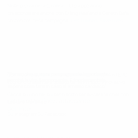
Nelle prossime settimane, i tifosi potranno
chiacchierare anche con Erling Haaland e Gareth Bale,
sostenitori della campagna
"Get Trained, Save Lives"
.
"Penso che questa campagna sia importante
Con il corso sulla RCP sui social media, la UEFA e l'ERC
perché la vita è importante. È fondamentale
vogliono presentare questo tema in modo innovativo.
sapere cosa fare in caso di arresto cardiaco".
Clicca su uno dei pulsanti sotto per avviare la chat con
Lautaro Martínez, attaccante
Lautaro Martínez:
dell'Inter
Su Instagram
Su Facebook
© 1998-2026 UEFA. All rights reserved.