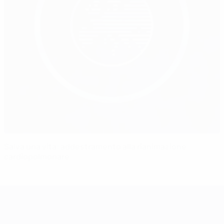
Salva una vita: addestramento alla rianimazione
cardiopolmonare