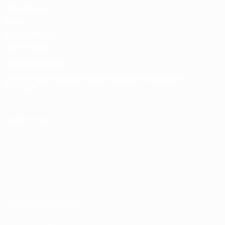
UEFA Men's
Club
Competitions
Memorabilia
CAMBIA LINGUA
Italiano
English
Français
Deutsch
Русский
Español
Italiano
Português
SEGUICI SU
Termini e condizioni