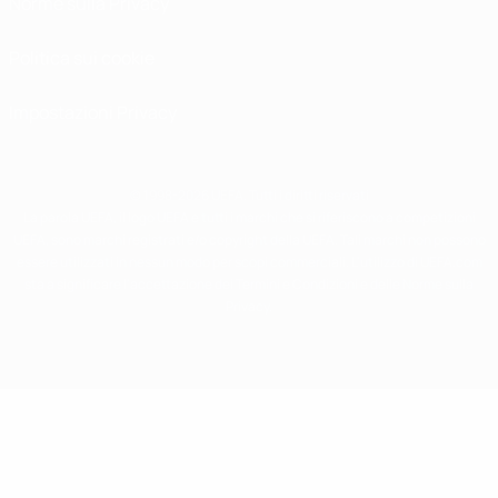
Norme sulla Privacy
Politica sui cookie
Impostazioni Privacy
© 1998-2026 UEFA. Tutti i diritti riservati
La parola UEFA, il logo UEFA e tutti i marchi che si riferiscono a competizioni
UEFA, sono marchi registrati e/o copyright della UEFA. Tali marchi non possono
essere utilizzati in nessun modo per scopi commerciali. L'utilizzo di UEFA.com
sta a significare l'accettazione dei Termini e Condizioni e delle Norme sulla
Privacy.