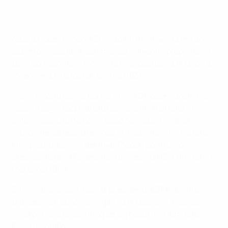
©UEFA.com
Nato a Copenhagen il 5 marzo 1901, Schwartz era un
esperto di scambi e commercio e divenne proprietario
della compagnia di famiglia che si occupava di lavori di
ingegneria e fonderia ferro nel 1931.
Aveva giocato come portiere nell'AB Copenhagen, ma
lasciò il segno soprattutto come amministratore nel
calcio, soprattutto come capo delegazione della
nazionale danese che vinse la medaglia di bronzo alle
Olimpiadi di Londra del 1948. Ricoprì poi il ruolo di
presidente della Federcalcio danese dal 1950 fino alla
morte nel 1964.
Schwartz svolse il ruolo di presidente UEFA durante
due separati quadrienni, prima di lasciare l'incarico
nella primavera del 1962 per un posto nel Comitato
Esecutivo FIFA.