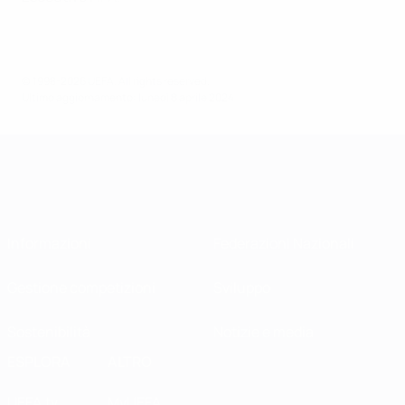
© 1998-2026 UEFA. All rights reserved.
Ultimo aggiornamento: lunedì 8 aprile 2024
Informazioni
Federazioni Nazionali
Gestione competizioni
Sviluppo
Sostenibilità
Notizie e media
ESPLORA
ALTRO
UEFA.tv
MyUEFA