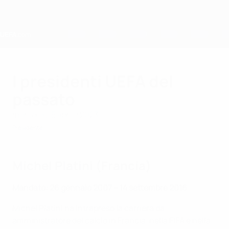
Passa
al
contenuto
principale
Home
I presidenti UEFA del
passato
mercoledì 5 aprile 2023
Presidente
Michel Platini (Francia)
Mandato: 26 gennaio 2007 – 14 settembre 2016
Michel Platini ha intrapreso la carriera da
amministratore del calcio in Francia, nella FIFA e nella