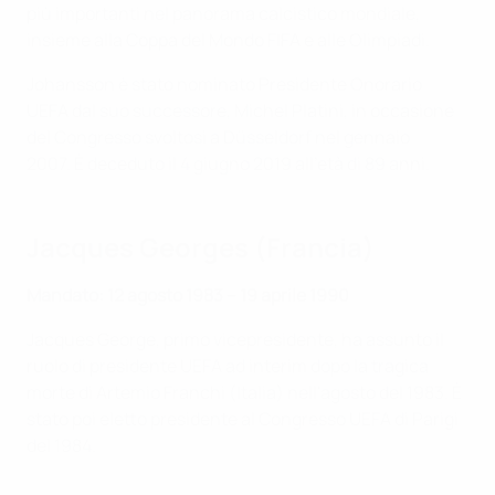
più importanti nel panorama calcistico mondiale,
insieme alla Coppa del Mondo FIFA e alle Olimpiadi.
Johansson è stato nominato Presidente Onorario
UEFA dal suo successore, Michel Platini, in occasione
del Congresso svoltosi a Düsseldorf nel gennaio
2007. È deceduto il 4 giugno 2019 all'età di 89 anni.
Jacques Georges (Francia)
Mandato: 12 agosto 1983 – 19 aprile 1990
Jacques George, primo vicepresidente, ha assunto il
ruolo di presidente UEFA ad interim dopo la tragica
morte di Artemio Franchi (Italia) nell'agosto del 1983. È
stato poi eletto presidente al Congresso UEFA di Parigi
del 1984.