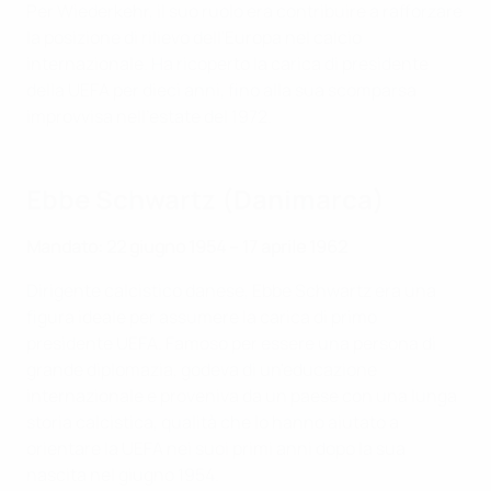
Per Wiederkehr, il suo ruolo era contribuire a rafforzare
la posizione di rilievo dell'Europa nel calcio
internazionale. Ha ricoperto la carica di presidente
della UEFA per dieci anni, fino alla sua scomparsa
improvvisa nell'estate del 1972.
Ebbe Schwartz (Danimarca)
Mandato: 22 giugno 1954 – 17 aprile 1962
Dirigente calcistico danese, Ebbe Schwartz era una
figura ideale per assumere la carica di primo
presidente UEFA. Famoso per essere una persona di
grande diplomazia, godeva di un'educazione
internazionale e proveniva da un paese con una lunga
storia calcistica, qualità che lo hanno aiutato a
orientare la UEFA nei suoi primi anni dopo la sua
nascita nel giugno 1954.