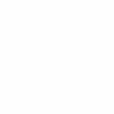
combine nel calcio, il razzismo e la violenza negli stadi.
È stato alimentato lo stretto rapporto tra la UEFA e le
sue federazioni, mentre è stato favorito lo scambio di
conoscenze tra le federazioni per migliorare il calcio
europeo. Le competizioni UEFA per club e nazionali
hanno continuato ad evolversi all'insegna del mantra
"Il calcio prima di tutto".
Platini ha rassegnato le dimissioni il 14 settembre 2016.
Lennart Johansson (Svezia)
Mandato: 19 aprile 1990 – 26 gennaio 2007
Dopo aver fatto esperienza come dirigente dell'AIK
Solna, la squadra della sua città, Johansson ha scalato
i vertici della Federcalcio svedese, ricoprendo il ruolo di
presidente dal 1984 al 1991. È stato eletto quinto
presidente UEFA al Congresso di Malta del 1990,