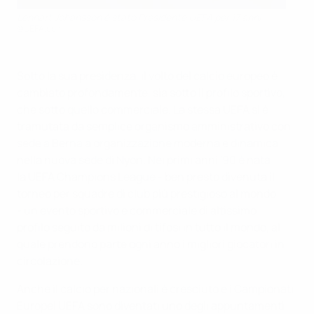
Lennart Johansson è stato Presidente UEFA per 17 anni
©UEFA.com
Sotto la sua presidenza, il volto del calcio europeo è
cambiato profondamente, sia sotto il profilo sportivo,
che sotto quello commerciale. La stessa UEFA si è
tramutata da semplice organismo amministrativo con
sede a Berna a organizzazione moderna e dinamica
nella nuova sede di Nyon. Nei primi anni '90 è nata
la UEFA Champions League - ben presto divenuta il
torneo per squadre di club più prestigioso al mondo
- un evento sportivo e commerciale di altissimo
profilo seguito da milioni di tifosi in tutto il mondo, al
quale prendono parte ogni anno i migliori giocatori in
circolazione.
Anche il calcio per nazionali è cresciuto e i Campionati
Europei UEFA sono diventati uno degli appuntamenti