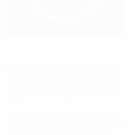
Michel Platini è stato Presidente UEFA dal 2007 al 2016
©UEFA.com
Michel Platini è stato membro del Comitato Sviluppo
Tecnico UEFA ed è entrato nel Comitato Esecutivo
UEFA nel 2002. È stato eletto come sesto Presidente
UEFA il 26 gennaio 2007 al Congresso Ordinario di
Düsseldorf ed è stato rieletto a marzo 2011 e marzo
2015.
Nel suo mandato sono state introdotte misure di fair
play finanziario per stabilizzare la gestione finanziaria
dei club e la UEFA ha rafforzato la lotta contro le