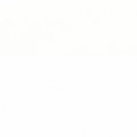
tato una risoluzione del Consiglio dell'Unione europea sul mod
orzare lo sport organizzato basandosi sui valori dell'Europa e d
 europeo espresso recentemente sia dal Parlamento che dalla C
ossimi decenni. La UEFA applaude la determinazione dei ministr
tica sportiva in Europa.
glio offre un sostegno fondamentale ai nostri valori e al nostro m
ella UEFA. Ad esempio, i 27 stati membri riconoscono il ruolo c
e nel riconciliare i portatori di interesse affinché tutti contri
atteristiche fondamentali del modello sportivo europeo, come s