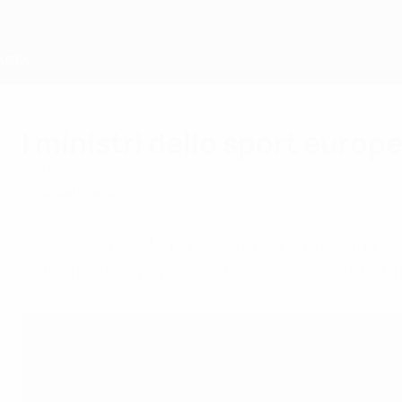
Passa
al
contenuto
principale
Home
I ministri dello sport europ
martedì 30 novembre 2021
Comunicati Stampa
Il Consiglio dell'Unione europea adotta una ri
nello sport organizzato del vecchio continent