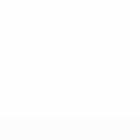
ioni sociali ed educative. In termini più espliciti, la
i chiuse come la superlega, ribadendo il principio di
narsi per una maggiore trasparenza e una migliore
e inclusione delle parti interessate nei processi
ri di interesse del calcio nell'ambito della Convenzione sul
da parte degli stati membri dell'UE; non c'è dubbio che
one a lungo termine a livello continentale per difendere un
l'esempio principale”.