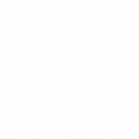
ello sportivo europeo. La risoluzione, approvata
i tutelarlo da minacce come le competizioni chiuse.
ommissione europea. La risoluzione del Consiglio dell'UE è
i dello sport europei nel giungere all'accordo e accoglie
odello solidale. In effetti, la visione politica dell'UE
entrale delle federazioni nella supervisione
buiscano al sano sviluppo dello sport.
truttura piramidale, sistema aperto di promozioni e