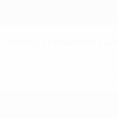
ei rafforzano il modello di go
soluzione sul modello sportivo europeo, sottoline
e.