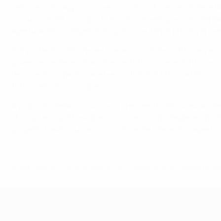
retrocessioni, approccio verso il calcio di base e solidarietà,
risoluzione del Consiglio fa eco alle recenti posizioni del
apertura delle competizioni sportive e dando priorità al mer
È importante sottolineare che la risoluzione sottolinea a
governance, tenendo anche conto di una serie di riforme so
decisionali, in particolare nei confronti di tifosi e atleti.
futuro del calcio europeo.
A proposito della risoluzione, il presidente UEFA Aleksander
l'Europa e lo sport europeo riusciranno a proteggere e pro
progetto basato sui valori, socialmente integrato e aperto. 
© 1998-2026 UEFA. All rights reserved.
Ultimo aggiornamento: martedì 30 nov