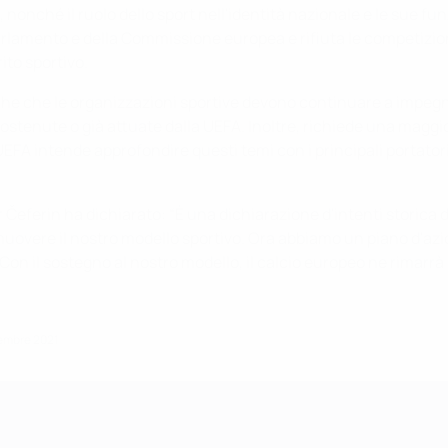
 nonché il ruolo dello sport nell'identità nazionale e le sue funz
 Parlamento e della Commissione europea e rifiuta le competizion
ito sportivo.
nche che le organizzazioni sportive devono continuare a impeg
stenute o già attuate dalla UEFA. Inoltre, richiede una maggior
 La UEFA intende approfondire questi temi con i principali portato
 Čeferin ha dichiarato: “È una dichiarazione d'intenti storica 
muovere il nostro modello sportivo. Ora abbiamo un piano d'azi
Con il sostegno al nostro modello, il calcio europeo ne rimarrà 
embre 2021