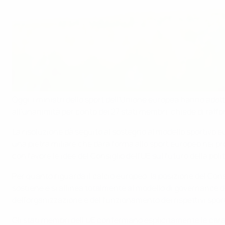
Oggi, i ministri dello sport dell'Unione europea hanno adot
all'unanimità per conto dei 27 stati membri, chiede di raff
La risoluzione dà seguito al sostegno al modello sportivo
una pietra miliare che darà forma allo sport europeo nei pr
con favore le idee del Consiglio dell'UE sul futuro della poli
Per quanto riguarda il calcio europeo, la posizione del Consi
sostiene e si allinea totalmente al modello di governance d
dell'organizzazione e del funzionamento dei rispettivi sport 
Gli stati membri dell'UE confermano esplicitamente le car