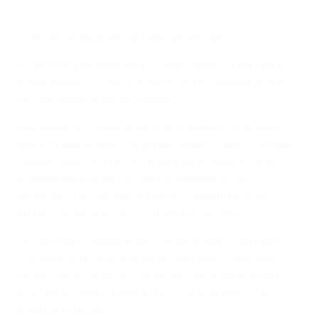
Il premio del presidente UEFA - lo staff medico di Copenaghen
'Il lavoro di squadra può salvare la vita'
"È stato un bell'esempio di come il lavoro di squadra
possa salvare la vita", ha detto Morten Boesen, medico
sociale della nazionale danese.
Non appena il 29enne centrocampista è collassato a
terra, lo staff medico della nazionale, i medici sul posto,
i medici delle sedi UEFA e Kjær hanno lavorato tutti
insieme per fornire un rapido trattamento di
emergenza al calciatore. Grazie soprattutto ai loro
sforzi, Eriksen è ora sulla strada del recupero.
"Accettiamo questo premio a nome degli staff medici
che lottano quotidianamente per tenere i giocatori
lontani dagli infortuni, ma anche per stare all'erta e
agire se accade un evento raro come questo", ha
aggiunto Boesen.