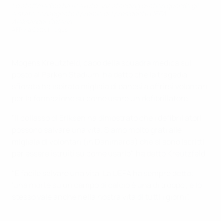
Lo staff medico ha ricevuto una standing ovation quando gli
è stato consegnato il premio dal presidente UEFA,
Aleksander Čeferin
AFP via Getty Images
Mogens Kreutzfeld, capo della squadra medica sul
posto al Parken Stadium, ha detto che la tragedia
sfiorata ha ispirato migliaia di danesi a offrirsi volontari
per la formazione su come usare un defibrillatore.
"Il collasso di Eriksen ha dimostrato che i defibrillatori
possono salvare una vita. Siamo molto grati alle
migliaia di volontari (in Danimarca) che si sono iscritti
per essere istruiti su come usarlo", ha detto Kreutzfeld.
"È facile salvare una vita. La UEFA ha sempre detto:
'una morte su un campo di calcio è una di troppo', e lo
stesso vale anche nella nostra vita di tutti i giorni".