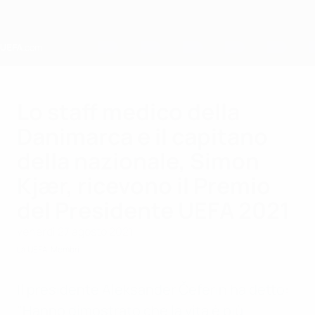
Passa
al
contenuto
principale
Home
Lo staff medico della
Danimarca e il capitano
della nazionale, Simon
Kjær, ricevono il Premio
del Presidente UEFA 2021
venerdì 27 agosto 2021
La UEFA
Membri
Il presidente Aleksander Čeferin ha detto:
"Hanno dimostrato che la vita è più