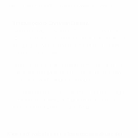
rapidamente nell'attesa dell'arrivo dei soccorsi".
Il messaggio di Christian Eriksen
"Vorrei ringraziare Morten [Skjoldager], Morten
[Boesen] e i medici che mi hanno aiutato a Parken
il 12 giugno. Avete fatto un lavoro fantastico e mi
avete salvato la vita.
Un enorme grazie anche al mio amico e capitano
Simon e ai compagni della nazionale per il vostro
sostegno, sia il 12 giugno che dopo.
Grazie a tutti i tifosi che hanno mandato messaggi
a me e alla mia famiglia. Significano molto e ci
hanno dato forza e sostegno. Grazie".
Migliaia di volontari per la formazione sull'uso dei