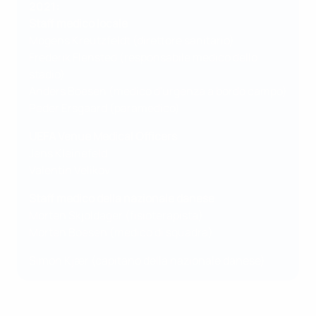
2021:
Staff medico locale
Mogens Kreutzfeldt (direttore sanitario)
Frederik Flensted (responsabile medico dello
stadio)
Anders Boesen (medico d'urgenza a bordo campo)
Peder Ersgaard (paramedico)
UEFA Venue Medical Officers
Jens Kleinefeld
Valentin Velikov
Staff medico della nazionale danese
Morten Skjoldager (fisioterapista)
Morten Boesen (medico di squadra)
Simon Kjær (capitano della nazionale danese)