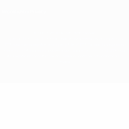
Impostazioni Privacy
© 1998-2026 UEFA. Tutti i diritti riservati
La parola UEFA, il logo UEFA e tutti i marchi che si riferiscono a competizioni
UEFA, sono marchi registrati e/o copyright della UEFA. Tali marchi non possono
essere utilizzati in nessun modo per scopi commerciali. L'utilizzo di UEFA.com
sta a significare l'accettazione dei Termini e Condizioni e delle Norme sulla
Privacy.