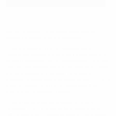
Simon Kjær durante l'inno danese a EURO 2020
UEFA via Getty Images
Morten Skjoldager, fisioterapista della nazionale
danese, ha elogiato Kjær e la sua squadra.
Il capitano della Danimarca - impossibilitato a
raggiungere di persona la cerimonia di premiazione di
giovedì ma presente con un videomessaggio - in quelle
fasi concitate della partita ha immediatamente messo
Eriksen in posizione di recupero, ha iniziato la
procedura di rianimazione cardiopolmonare (CPR) e ha
guidato i giocatori a formare un anello protettivo
intorno al loro compagno di squadra.
"Grande merito a Kjær per la reazione", ha detto
Skjoldager. "Lui e i suoi compagni di squadra hanno
fatto la cosa giusta in quella situazione. Hanno reagito