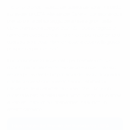
"Ho un profondo rispetto per queste persone", ha detto
il presidente UEFA, Aleksander Čeferin, consegnando il
premio prima del sorteggio della fase a gironi della
UEFA Champions League 2021/22. "Questi ragazzi ci
hanno dimostrato che la vita è molto più importante di
qualsiasi altra cosa. Hanno messo le cose nella giusta
prospettiva per tutti noi".
Il riconoscimento, assegnato per premiare chi si è
distinto particolarmente nel calcio europeo, ha reso
ancora più evidente l'importanza del lavoro di squadra
e della preparazione quando hanno rianimato il
calciatore della Danimarca Eriksen che il 12 giugno
durante la partita della fase a gironi contro la Finlandia
al Parken Stadium di Copenaghen, ha subito un
arresto cardiaco.
I destinatari del Premio del Presidente UEFA