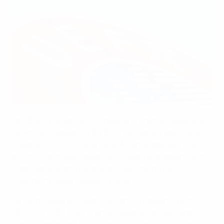
©UEFA.com
La UEFA, la Federcalcio inglese e la Premier League, la
Federcalcio spagnola (RFEF) e La Liga, la Federcalcio
italiana (FIGC) e la Lega Serie A hanno appreso che
alcuni club inglesi, spagnoli e italiani potrebbero aver
intenzione di annunciare la creazione di una
cosiddetta Super League chiusa.
Se ciò dovesse accadere, teniamo a ribadire che noi -
UEFA, FA, RFEF, FIGC, Premier League, LaLiga, Lega
Serie A, ma anche FIFA e tutte le nostre federazioni