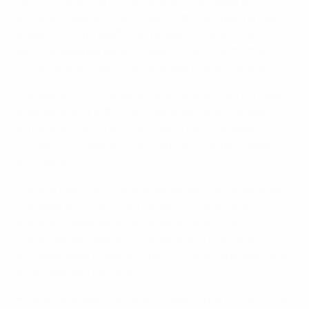
affiliate - resteremo uniti nei nostri sforzi per fermare
questo cinico progetto, un progetto che si fonda
sull'interesse personale di pochi club in un momento in
cui la società ha più che mai bisogno di solidarietà.
Prenderemo in considerazione tutte le misure a nostra
disposizione, a tutti i livelli, sia giudiziario che sportivo,
al fine di evitare che ciò accada. Il calcio si basa su
competizioni aperte e meriti sportivi; non può essere
altrimenti.
Come annunciato in precedenza dalla FIFA e dalle sei
Confederazioni, ai club in questione sarà vietato
giocare in qualsiasi altra competizione a livello
nazionale, europeo o mondiale, e ai loro giocatori
potrebbe essere negata l'opportunità di rappresentare
le loro squadre nazionali.
Ringraziamo quei club di altri Paesi, in particolare i club