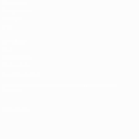
Store delle
Competizioni
UEFA per
Club
UEFA Men's
Club
Competitions
Memorabilia
CAMBIA LINGUA
Italiano
English
Français
Deutsch
Русский
Español
Italiano
Português
SEGUICI SU