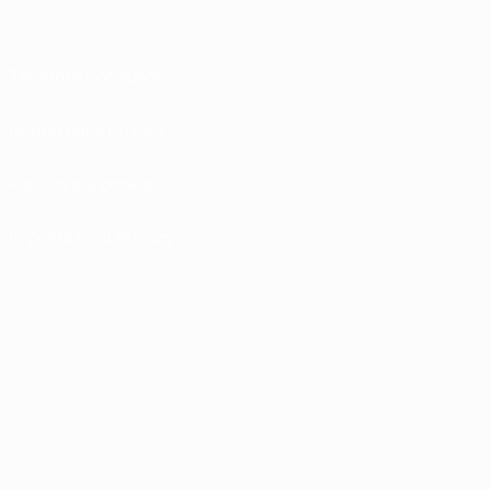
Termini e condizioni
Norme sulla Privacy
Politica sui cookie
Impostazioni Privacy
© 1998-2026 UEFA. Tutti i diritti riservati
La parola UEFA, il logo UEFA e tutti i marchi che si riferiscono a competizioni
UEFA, sono marchi registrati e/o copyright della UEFA. Tali marchi non possono
essere utilizzati in nessun modo per scopi commerciali. L'utilizzo di UEFA.com
sta a significare l'accettazione dei Termini e Condizioni e delle Norme sulla
Privacy.