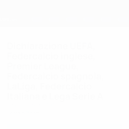
Passa
al
contenuto
principale
Home
Dichiarazione UEFA,
Federcalcio inglese,
Premier League,
Federcalcio spagnola,
LaLiga, Federcalcio
Italiana e Lega Serie A
domenica 18 aprile 2021
Comunicati Stampa