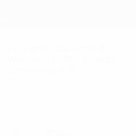
Passa
al
contenuto
principale
Home
Le grandi classiche di
Women’s EURO: Olanda -
Danimarca 4-2
giovedì 23 aprile 2020
Rivivi la spettacolare finale di UEFA
Women’s EURO 2017 su UEFA.tv, ma prima
prepariamo la scena.