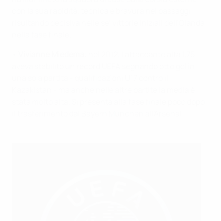
con la sua rapidità, tecnica e bravura nei passaggi
risultando decisiva nelle sei vittorie iniziali dell'Olanda
nella fase finale.
•
Vivianne Miedema
: nel 2012, l'attaccante alta 1,75
aveva stabilito un record UEFA segnando otto gol in
una sola partita - qualificazioni U17 contro il
Kazakistan - ma anche nelle altre partite la media è
stata molto alta. Si presenta alla fase finale poco dopo
il trasferimento dal Bayern München all'Arsenal.