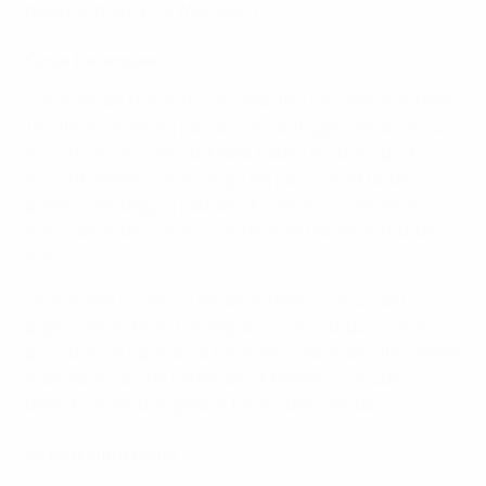
della Germania col Wolfsburg.
Cosa è successo
Considerate sfavorite nonostante il loro pedigree nelle
fasi finali, le danesi passano in vantaggio dopo cinque
minuti con un rigore di Nadia Nadim ma dopo pochi
minuti Miedema segna il gol del pari. Lieke Martens
porta in vantaggio i padroni di casa ma la Danimarca
non si arrende e segna con Pernille Harder la rete del
2-2.
Le olandesi iniziano il secondo tempo con un altro
piglio e Sherida Spitse segna su calcio di punizione
poco dopo la ripresa. La tensione rimane alta fino all'89'
quando un'azione personale di Miedema chiude
definitivamente la gara in favore dell'Olanda.
Le reazioni a caldo