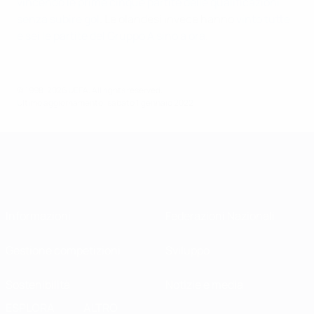
vincendo le prime cinque partite delle qualificazioni
senza subire gol
. Le olandesi invece hanno
vinto tutte
e sei le partite del Gruppo A sino a ora
.
© 1998-2026 UEFA. All rights reserved.
Ultimo aggiornamento: sabato 1 gennaio 2022
Informazioni
Federazioni Nazionali
Gestione competizioni
Sviluppo
Sostenibilità
Notizie e media
ESPLORA
ALTRO