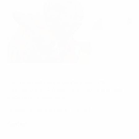
L'esultanza di Vivianne Miedema e Lieke Martens dopo un gol in
finale
AFP via Getty Images
Con due squadre alla loro prima finale, l'atto
conclusivo di UEFA Women’s EURO 2017 è una sfida
inedita e ricca di emozioni.
GUARDA SU UEFA.tv DALLE 17:00 CET
Context
Gli highlights della semifinale: Olanda - Inghilterra