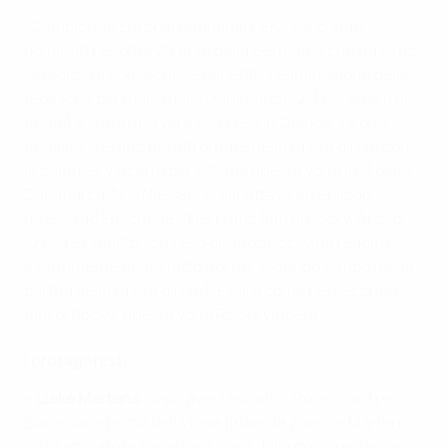
I Campionati Europei femminili UEFA sono stati
dominati per oltre 20 anni dalla Germania che ha vinto
sei edizioni consecutive dal 1995. L'eliminazione delle
tedesche per mano della Danimarca (2-1 nei quarti di
finale) è stata una vera sorpresa in Olanda. Le due
finaliste si erano già affrontate nella fase a gironi con
le olandesi vincenti per 1-0, ma questa volta il Ct della
Danimarca, Nils Nielsen, si aspettava un epilogo
diverso ad Enschede: “Nel primo film di Rocky, Apollo
Creed è rimasto sorpreso quando Rocky ha reagito,
esattamente come fatto noi nel secondo tempo [della
partita della fase a gironi]. E sarà come nel secondo
film di Rocky: questa volta Rocky vincerà".
I protagonisti
•
Lieke Martens
: dopo aver lasciato il Rosengård per il
Barcellona prima della fase finale, la 24enne Martens
ha illuminato la squadra di casa dalla corsia esterna