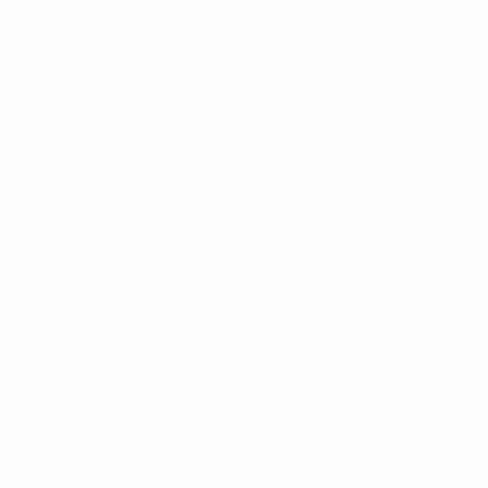
Altrove nella stessa sera
Non si sono giocate altre partite in questa data.
Cosa è successo dopo
Women’s EURO 2017: i dieci gol più belli di Miedema
L'Olanda ha dimostrato nella Coppa del Mondo FIFA
2019 che il successo a EURO non è stato un caso,
vincendo tutte le partite del girone e poi eliminando
Giappone, Italia e Svezia prima di arrendersi agli Stati
Uniti in finale (2-0). Il portiere Sari van Veenendaal e
l'attaccante Vivianne Miedema hanno fatto parte della
squadra del torneo.
La Danimarca ha fallito la qualificazione al Mondiale in
Francia perdendo negli spareggi con l'Olanda ma ha
iniziato alla grande le qualificazioni a EURO 2021