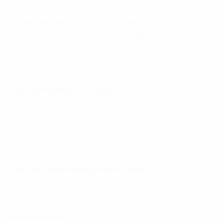
Vivianne Miedema: 'Siamo davvero felici!'
Vivianne Miedema, attaccante Olanda
: "Abbiamo
giocato sei partite fantastiche e oggi abbiamo
dimostrato che anche se andiamo sotto siamo in grado
di poter cambiare la partita. Quando abbiamo segnato
il 3-2 ho pensato 'non andrà di nuovo male'".
Sarina Wiegman, Ct Olanda
: "È stata una grande finale
con due squadre che hanno giocato a calcio e che
volevano vincere. Entrambe hanno giocato un calcio
offensivo e i sei gol sono uno spot per il calcio
femminile. Penso che abbiamo meritato ma la
Danimarca ha meritato di arrivare in finale".
Sari van Veenendaal, portiere Olanda
: "Guardandoci
attorno vedevamo una marea arancione che urlava e
faceva il tifo per noi. Enschede è la mia seconda casa;
ho giocato qui per cinque anni ed è incredibile. Sono
davvero felice!".