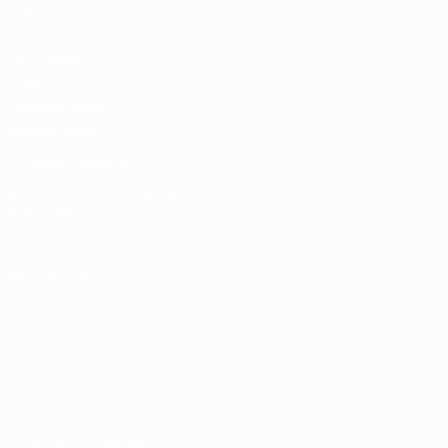
Club
UEFA Men's
Club
Competitions
Memorabilia
CAMBIA LINGUA
Italiano
English
Français
Deutsch
Русский
Español
Italiano
Português
SEGUICI SU
Termini e condizioni