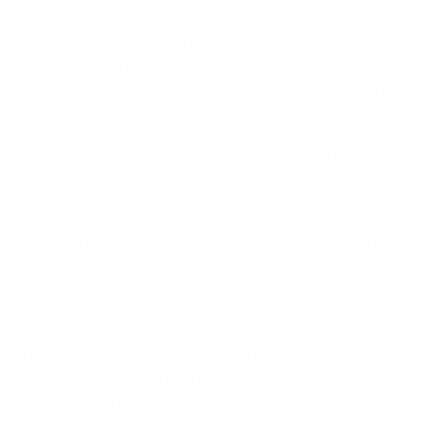
Bandiera della Roma con la quale ha giocato 786
partite in 24 anni di carriera, ha ricevuto il premio dal
presidente UEFA, Aleksander Čeferin, giovedì a
Montecarlo durante la cerimonia per il sorteggio della
fase a gironi di UEFA Champions League.
"Francesco non è stato soltanto un calciatore
fantastico, non solo un idolo per decine di migliaia di
ragazzi", ha detto il presidente Čeferin.
"La sua dedizione per l'unico club in cui ha giocato è
fantastica. C'è profondo rispetto da parte dell'UEFA e
profondo rispetto da parte mia".
"È la prima volta che ricevo un premio dalla UEFA - ha
detto Totti -. È un riconoscimento importante e
gratificante. Mi sento adesso ancora più orgoglioso di
ciò che ho fatto in campo ma anche fuori dal campo".
Il 40enne attaccante ha disputato la sua ultima partita