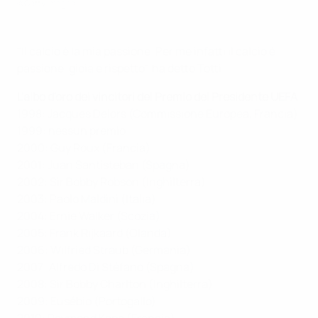
©Getty Images
"Il calcio è la mia passione. Per me infatti il calcio è
passione, gioia e rispetto", ha detto Totti.
L'albo d'oro dei vincitori del Premio del Presidente UEFA
1998: Jacques Delors (Commissione Europea, Francia)
1999: nessun premio
2000: Guy Roux (Francia)
2001: Juan Santisteban (Spagna)
2002: Sir Bobby Robson (Inghilterra)
2003: Paolo Maldini (Italia)
2004: Ernie Walker (Scozia)
2005: Frank Rijkaard (Olanda)
2006: Wilfried Straub (Germania)
2007: Alfredo Di Stéfano (Spagna)
2008: Sir Bobby Charlton (Inghilterra)
2009: Eusébio (Portogallo)
2010: Raymond Kopa (Francia)