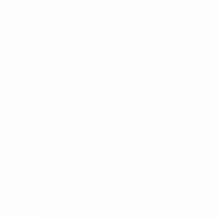
Hospitality
Store delle
Nazionali di
calcio UEFA
Store delle
Competizioni
UEFA per
Club
UEFA Men's
Club
Competitions
Memorabilia
CAMBIA LINGUA
Italiano
English
Français
Deutsch
Русский
Español
Italiano
Português