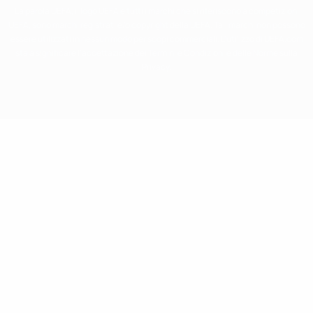
La parola UEFA, il logo UEFA e tutti i marchi che si riferiscono a competizioni
UEFA, sono marchi registrati e/o copyright della UEFA. Tali marchi non possono
essere utilizzati in nessun modo per scopi commerciali. L'utilizzo di UEFA.com
sta a significare l'accettazione dei Termini e Condizioni e delle Norme sulla
Privacy.