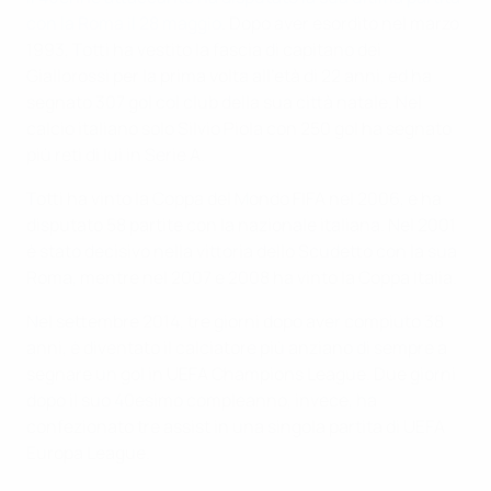
con la Roma il 28 maggio
. Dopo aver esordito nel marzo
1993, Totti ha vestito la fascia di capitano dei
Giallorossi per la prima volta all'età di 22 anni, ed ha
segnato 307 gol col club della sua città natale. Nel
calcio italiano solo Silvio Piola con 250 gol ha segnato
più reti di lui in Serie A.
Totti ha vinto la Coppa del Mondo FIFA nel 2006, e ha
disputato 58 partite con la nazionale italiana. Nel 2001
è stato decisivo nella vittoria dello Scudetto con la sua
Roma, mentre nel 2007 e 2008 ha vinto la Coppa Italia.
Nel settembre 2014, tre giorni dopo aver compiuto 38
anni, è diventato il calciatore più anziano di sempre a
segnare un gol in UEFA Champions League. Due giorni
dopo il suo 40esimo compleanno, invece, ha
confezionato tre assist in una singola partita di UEFA
Europa League.