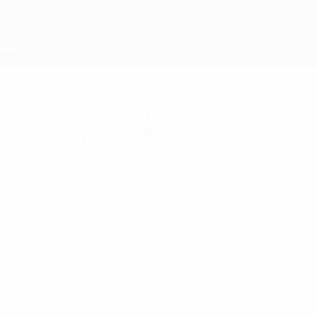
Passa
al
contenuto
principale
Home
Francesco Totti riceve il
Premio del Presidente
UEFA
giovedì 24 agosto 2017
Premio
Francesco ha detto di sentirsi "ancora più
orgoglioso" di ciò che ha fatto "in campo
ma anche fuori dal campo" dopo aver
ricevuto a Montecarlo il Premio del