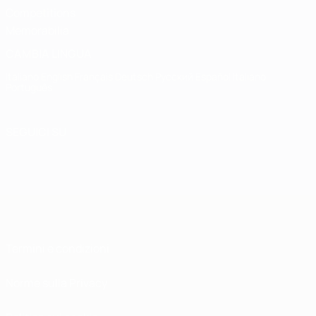
Competitions
Memorabilia
CAMBIA LINGUA
Italiano
English
Français
Deutsch
Русский
Español
Italiano
Português
SEGUICI SU
Termini e condizioni
Norme sulla Privacy