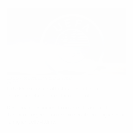
La UEFA scossa dai fatti di Istanbul
©UEFA
La UEFA è scossa e rattristata per l'attentato
terroristico che ieri ha colpito Istanbul.
Desideriamo esprimere la nostra solidarietà alla
Turchia e porgere le nostre più sentite condoglianze ai
famigliari delle vittime.