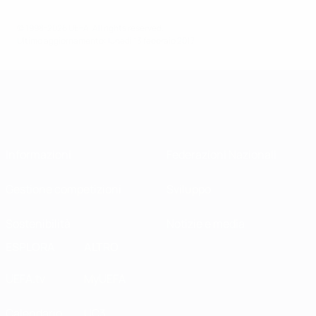
© 1998-2026 UEFA. All rights reserved.
Ultimo aggiornamento: lunedì 13 febbraio 2017
Informazioni
Federazioni Nazionali
Gestione competizioni
Sviluppo
Sostenibilità
Notizie e media
ESPLORA
ALTRO
UEFA.tv
MyUEFA
Calendario
UC3