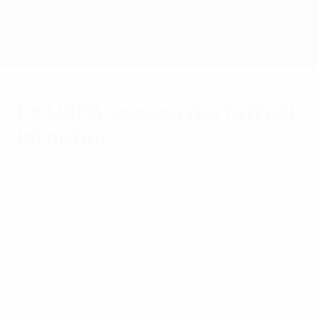
Passa
al
contenuto
principale
Home
La UEFA scossa dai fatti di
Istanbul
mercoledì 29 giugno 2016
La UEFA
La UEFA è scossa e rattristata per
l'attentato terroristico che ha colpito
Istanbul e desidera porgere le sue più
sentite condoglianze ai famigliari delle
vittime.